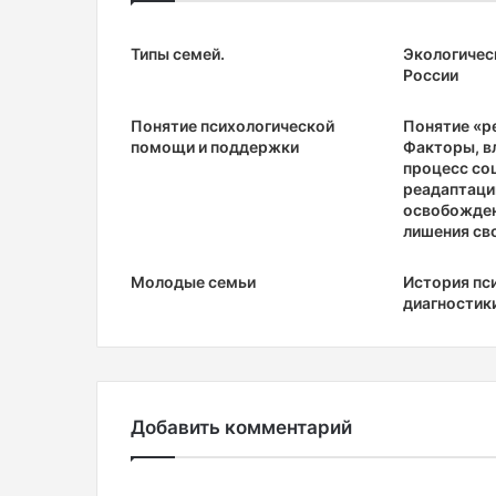
Типы семей.
Экологичес
России
Понятие психологической
Понятие «р
помощи и поддержки
Факторы, в
процесс со
реадаптаци
освобожден
лишения св
Молодые семьи
История пс
диагностик
Добавить комментарий