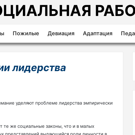
ОЦИАЛЬНАЯ РАБО
ды
Пожилые
Девиация
Адаптация
Педа
ии лидерства
имание уделяют проблеме лидерства эмпирически
 те же социальные законы, что и в малых
ных представлений выдающийся роли личности в