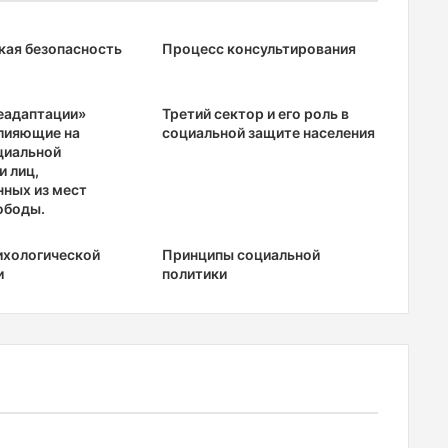
кая безопасность
Процесс консультирования
еадаптации»
Третий сектор и его роль в
лияющие на
социальной защите населения
циальной
и лиц,
ных из мест
ободы.
ихологической
Принципы социальной
и
политики