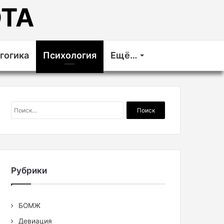
ТА
гогика
Психология
Ещё…
Найти:
Рубрики
БОМЖ
Девиация