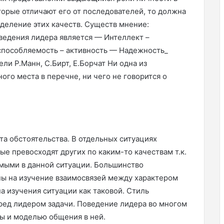
торые отличают его от последователей, то должна
деление этих качеств. Существ мнение:
едения лидера является — Интеллект –
способляемость – активность — Надежность_
ли Р.Манн, С.Бирт, Е.Борчат Ни одна из
го места в перечне, ни чего не говорится о
та обстоятельства. В отдельных ситуациях
е превосходят других по каким-то качествам т.к.
мыми в данной ситуации. Большинство
ны на изучение взаимосвязей между характером
а изучения ситуации как таковой. Стиль
еред лидером задачи. Поведение лидера во многом
ы и моделью общения в ней.