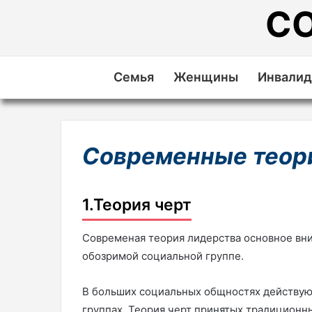
С
Семья
Женщины
Инвали
Современные теор
1.Теория черт
Современая теория лидерства основное вн
обозримой социальной группе.
В больших социальных общностях действуют
группах. Теория черт принятых традицион