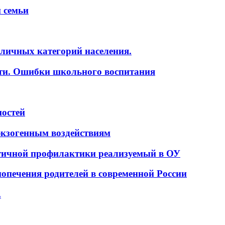
 семьи
личных категорий населения.
ти. Ошибки школьного воспитания
ностей
кзогенным воздействиям
етичной профилактики реализуемый в ОУ
 попечения родителей в современной России
.