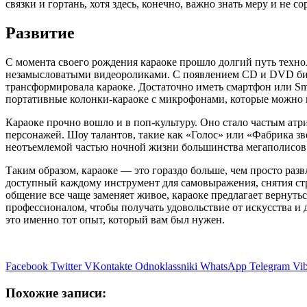
связки и гортань, хотя здесь, конечно, важно знать меру и не с
Развитие
С момента своего рождения караоке прошло долгий путь техноло
незамысловатыми видеороликами. С появлением CD и DVD биб
трансформировала караоке. Достаточно иметь смартфон или Sm
портативные колонки-караоке с микрофонами, которые можно взя
Караоке прочно вошло и в поп-культуру. Оно стало частым а
персонажей. Шоу талантов, такие как «Голос» или «Фабрика зв
неотъемлемой частью ночной жизни большинства мегаполисов
Таким образом, караоке — это гораздо больше, чем просто раз
доступный каждому инструмент для самовыражения, снятия стре
общение все чаще заменяет живое, караоке предлагает вернуть
профессионалом, чтобы получать удовольствие от искусства и 
это именно тот опыт, который вам был нужен.
Facebook
Twitter
VKontakte
Odnoklassniki
WhatsApp
Telegram
Vib
Похожие записи: