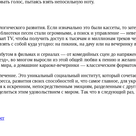
орвать голос, пытаясь взять непосильную ноту.
гического развития. Если изначально это были кассеты, то зате
лиотеки песен стали огромными, а поиск и управление — неве
art TV, чтобы получить доступ к тысячам и миллионам треков 
ть с собой куда угодно: на пикник, на дачу или на вечеринку в
трибутом в фильмах и сериалах — от комедийных сцен до напря
езд», во многом выросли из этой общей любви к пению и желани
 мира, а домашние караоке-вечеринки — классическим форматом
влечение. Это уникальный социальный институт, который сочета
сса, развития своих способностей и, что самое главное, для у
ся к искренним, непосредственным эмоциям, разделенным с друг
делиться этим удовольствием с миром. Так что в следующий раз
er