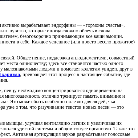
зм активно вырабатывает эндорфины — «гормоны счастья»,
ть чувства, которые иногда сложно облечь в слова
 слушателем, безоговорочно принимающим все ваши эмоции.
нности в себе. Каждое успешное (или просто весело прожитое)
х связей. Общее пение, поддержка аплодисментами, совместный
 места одиночеству; здесь все становятся частью одного
ду малознакомыми людьми и помогает коллегам увидеть друг в
ll харизма
, превращает этот процесс в настоящее событие, где
ния.
м, певцу необходимо концентрироваться одновременно на
кая многозадачность отлично тренирует память, внимание и
ыке. Это может быть особенно полезно для людей, чья
ря уже о том, что разучивание текстов новых песен — это
ные мышцы, улучшая вентиляцию легких и увеличивая их
дечно-сосудистой системы и общем тонусе организма. Также это
фект. Активная артикуляция звуков разрабатывает голосовые