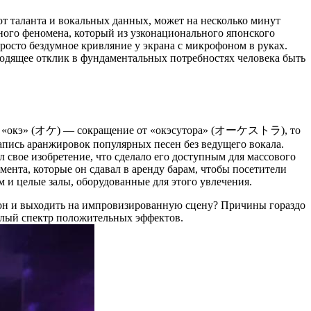
от таланта и вокальных данных, может на несколько минут
рного феномена, который из узконационального японского
росто бездумное кривляние у экрана с микрофоном в руках.
ходящее отклик в фундаментальных потребностях человека быть
ой» и «окэ» (オケ) — сокращение от «окэсутора» (オーケストラ), то
запись аранжировок популярных песен без ведущего вокала.
 свое изобретение, что сделало его доступным для массового
ента, которые он сдавал в аренду барам, чтобы посетители
м и целые залы, оборудованные для этого увлечения.
фон и выходить на импровизированную сцену? Причины гораздо
целый спектр положительных эффектов.