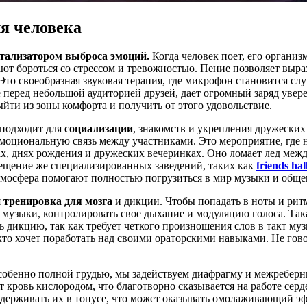
я человека
тализатором выброса эмоций.
Когда человек поет, его органи
т бороться со стрессом и тревожностью. Пение позволяет вырази
ь. Это своеобразная звуковая терапия, где микрофон становится
перед небольшой аудиторией друзей, дает огромный заряд увере
йти из зоны комфорта и получить от этого удовольствие.
 подходит для
социализации
, знакомств и укрепления дружески
циональную связь между участниками. Это мероприятие, где нет
ах, днях рождения и дружеских вечеринках. Оно ломает лед меж
сещение же специализированных заведений, таких как
friends ha
тмосфера помогают полностью погрузиться в мир музыки и обще
я
тренировка для мозга
и дикции. Чтобы попадать в ноты и рит
ом музыки, контролировать свое дыхание и модуляцию голоса. Та
 дикцию, так как требует четкого произношения слов в такт муз
то хочет поработать над своими ораторскими навыками. Не гово
собенно полной грудью, мы задействуем диафрагму и межребер
 кровь кислородом, что благотворно сказывается на работе сер
ддерживать их в тонусе, что может оказывать омолаживающий эф