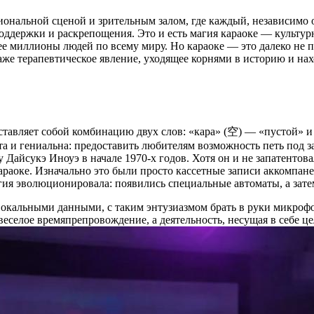
иональной сценой и зрительным залом, где каждый, независимо 
, поддержки и раскрепощения. Это и есть магия караоке — культу
е миллионы людей по всему миру. Но караоке — это далеко не п
даже терапевтическое явление, уходящее корнями в историю и на
редставляет собой комбинацию двух слов: «кара» (空) — «пуст
та и гениальна: предоставить любителям возможность петь под 
айсукэ Иноуэ в начале 1970-х годов. Хотя он и не запатентовал
раоке. Изначально это были просто кассетные записи аккомпанем
гия эволюционировала: появились специальные автоматы, а зате
вокальными данными, с таким энтузиазмом брать в руки микро
о веселое времяпрепровождение, а деятельность, несущая в себе 