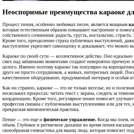
Неоспоримые преимущества караоке дл
Процесс пения, особенно любимых песен, является мощным
ка
которые естественным образом повышают настроение и помогаю
собственного сочинения: радость, грусть, ностальгию, страст
Кроме того, преодоление страха публичных выступлений, даже 
выступление укрепляет самооценку и доказывает, что можно вы
Караоке по своей сути — коллективное действо. Оно идеально
смех над забавными моментами создают невероятно прочную эмо
целого. Именно поэтому караоке так популярно на корпоратив
друге не просто сотрудников, а живых, интересных людей. По
качественное оборудование, продуманный интерьер и особая а
Как ни странно, караоке — это не только веселье, но и полезна
нескольких процессах: читать текст с экрана, следить за темп
координацию. Кроме того, регулярное пение помогает улучшить
профессия связана с публичными выступлениями или для тех, к
прекрасная мнемоническая практика.
Пение — это еще и
физическое упражнение.
Когда мы поем, о
объем. Глубокое и ритмичное дыхание во время пения насыщает
своеобразная гимнастика для мышц лица, которая помогает по