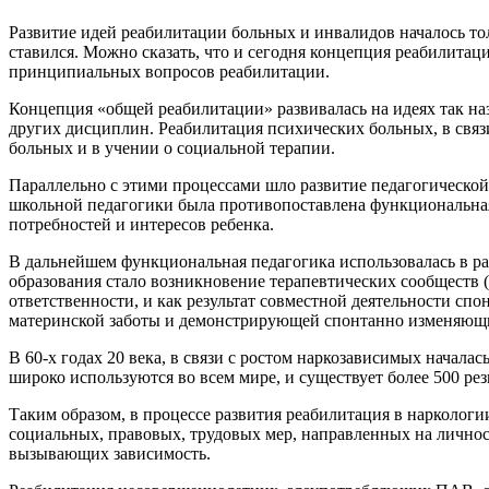
Развитие идей реабилитации больных и инвалидов началось тол
ставился. Можно сказать, что и сегодня концепция реабилитац
принципиальных вопросов реабилитации.
Концепция «общей реабилитации» развивалась на идеях так н
других дисциплин. Реабилитация психических больных, в связи 
больных и в учении о социальной терапии.
Параллельно с этими процессами шло развитие педагогической
школьной педагогики была противопоставлена функциональная 
потребностей и интересов ребенка.
В дальнейшем функциональная педагогика использовалась в раб
образования стало возникновение терапевтических сообществ (
ответственности, и как результат совместной деятельности сп
материнской заботы и демонстрирующей спонтанно изменяющи
В 60-х годах 20 века, в связи с ростом наркозависимых начал
широко используются во всем мире, и существует более 500 р
Таким образом, в процессе развития реабилитация в наркологи
социальных, правовых, трудовых мер, направленных на лично
вызывающих зависимость.