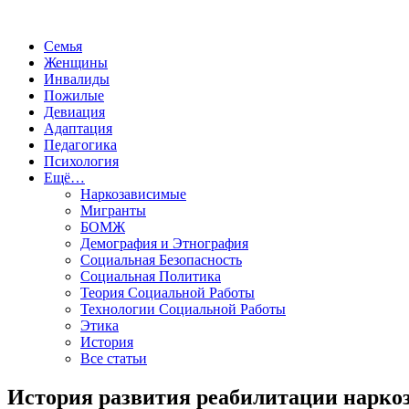
Семья
Женщины
Инвалиды
Пожилые
Девиация
Адаптация
Педагогика
Психология
Ещё…
Наркозависимые
Мигранты
БОМЖ
Демография и Этнография
Социальная Безопасность
Социальная Политика
Теория Социальной Работы
Технологии Социальной Работы
Этика
История
Все статьи
История развития реабилитации нарк