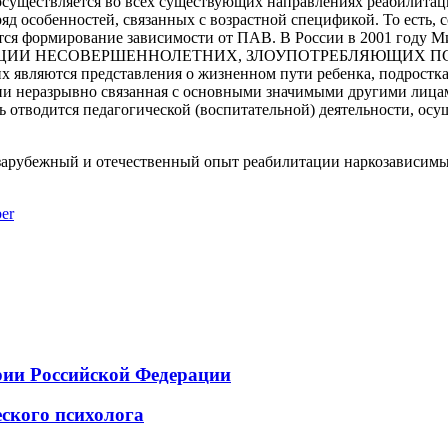
существляется во всех существующих направлениях реабилитац
ряд особенностей, связанных с возрастной спецификой. То есть,
сится формирование зависимости от ПАВ. В России в 2001 году
АЦИИ НЕСОВЕРШЕННОЛЕТНИХ, ЗЛОУПОТРЕБЛЯЮЩИХ ПСИ
являются представления о жизненном пути ребенка, подростка 
ии неразрывно связанная с основными значимыми другими лица
ь отводится педагогической (воспитательной) деятельности, осу
 зарубежный и отечественный опыт реабилитации наркозависим
er
рии Российской Федерации
ского психолога