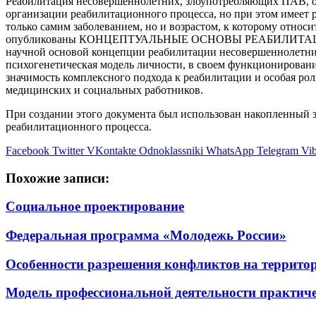
Реабилитация несовершеннолетних, злоупотребляющих ПАВ, о
организации реабилитационного процесса, но при этом имеет 
только самим заболеванием, но и возрастом, к которому отно
опубликованы КОНЦЕПТУАЛЬНЫЕ ОСНОВЫ РЕАБИЛИТ
научной основой концепции реабилитации несовершеннолетних 
психогенетическая модель личности, в своем функционирован
значимость комплексного подхода к реабилитации и особая рол
медицинских и социальных работников.
При создании этого документа был использован накопленный
реабилитационного процесса.
Facebook
Twitter
VKontakte
Odnoklassniki
WhatsApp
Telegram
Vib
Похожие записи:
Социальное проектирование
Федеральная программа «Молодежь России»
Особенности разрешения конфликтов на террито
Модель профессиональной деятельности практиче