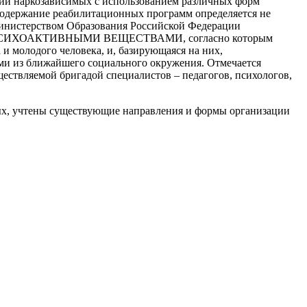
ии наркозависимых с использованием различных форм
 содержание реабилитационных программ определяется не
 Министерством Образования Российской Федерации
ХОАКТИВНЫМИ ВЕЩЕСТВАМИ, согласно которым
и молодого человека, и, базирующаяся на них,
ми из ближайшего социального окружения. Отмечается
ществляемой бригадой специалистов – педагогов, психологов,
ых, учтены существующие направления и формы организации