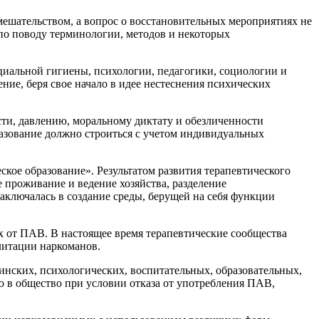
мешательством, а вопрос о восстановительных мероприятиях не
 по поводу терминологии, методов и некоторых
иальной гигиены, психологии, педагогики, социологии и
ние, беря свое начало в идее нестеснения психических
сти, давлению, моральному диктату и обезличенности
разование должно строиться с учетом индивидуальных
кое образование». Результатом развития терапевтического
 проживание и ведение хозяйства, разделение
аключалась в создание среды, берущей на себя функции
ых от ПАВ. В настоящее время терапевтические сообщества
литации наркоманов.
инских, психологических, воспитательных, образовательных,
 в общество при условии отказа от употребления ПАВ,