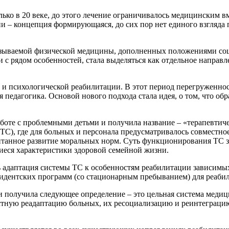
ько в 20 веке, до этого лечение ограничивалось медицинским в
ии – концепция формирующаяся, до сих пор нет единого взгляда
азываемой физической медицины, дополненных положениями соц
с рядом особенностей, стала выделяться как отдельное направле
 и психологической реабилитации. В этот период перегруженно
педагогика. Основой нового подхода стала идея, о том, что об
оте с проблемными детьми и получила название – «терапевтичес
ТС), где для больных и персонала предусматривалось совместное
онтанное развитие моральных норм. Суть функционирования ТС з
еся характеристики здоровой семейной жизни.
ась адаптация системы ТС к особенностям реабилитации зависим
езидентских программ (со стационарным пребыванием) для реаби
и получила следующее определение – это цельная система медиц
стную реадаптацию больных, их ресоциализацию и реинтеграцию