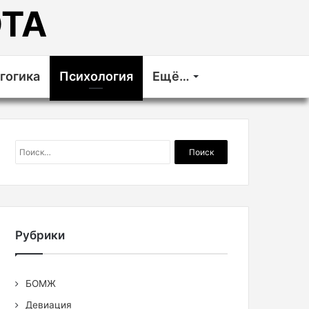
ТА
гогика
Психология
Ещё…
Найти:
Рубрики
БОМЖ
Девиация