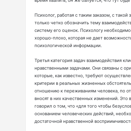
время хвалить, он же балуется, что тут буде
Психолог, работая с таким заказом, с такой
только четко обозначить тему взаимодейств
систему его оценок. Психологу необходим
хорошо-плохо, которая не дает возможност
психологической информации.
Третья категория задач взаимодействия кли
нравственными задачами. Они связаны с ори
которые, как известно, требуют осуществл
критерии в реальных жизненных обстоятельс
отношению к переживаниям человека, по о
вносят в них качественных изменений. Это в
говорил о том, что «для того чтобы безусл
основанием человеческих действий, необх
достаточной нравственной восприимчивости