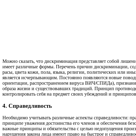
Можно сказать, что дискриминация представляет собой лишен
имеет различные формы. Перечень причин дискриминации, соде
расы, цвета кожи, пола, языка, религии, политических или и
является исчерпывающим. Постоянно появляются новые поводы
ориентации, распространением вируса ВИЧ/СПИДа), признани
образа жизни и существовавших традиций. Принцип противоде
контролировать себя на предмет своих убеждений и принципов
4. Справедливость
Необходимо учитывать различные аспекты справедливости: пра
принципе уважения достоинства его членов и обеспечения бе
важные принципы и обязательства с целью недопущения произв
нарушения закона лица имеют право на быстрое и справедливо