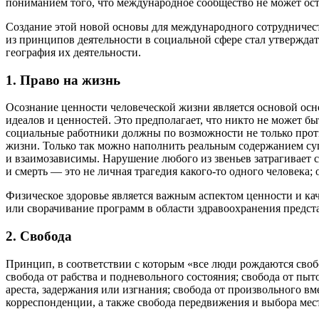
пониманием того, что международное сообщество не может остав
Создание этой новой основы для международного сотрудничес
из принципов деятельности в социальной сфере стал утвержда
география их деятельности.
1. Право на жизнь
Осознание ценности человеческой жизни является основой осн
идеалов и ценностей. Это предполагает, что никто не может б
социальные работники должны по возможности не только проти
жизни. Только так можно наполнить реальным содержанием сущ
и взаимозависимы. Нарушение любого из звеньев затрагивает с
и смерть — это не личная трагедия какого-то одного человека; 
Физическое здоровье является важным аспектом ценности и кач
или сворачивание программ в области здравоохранения предста
2. Свобода
Принцип, в соответствии с которым «все люди рождаются своб
свобода от рабства и подневольного состояния; свобода от пы
ареста, задержания или изгнания; свобода от произвольного 
корреспонденции, а также свобода передвижения и выбора мес