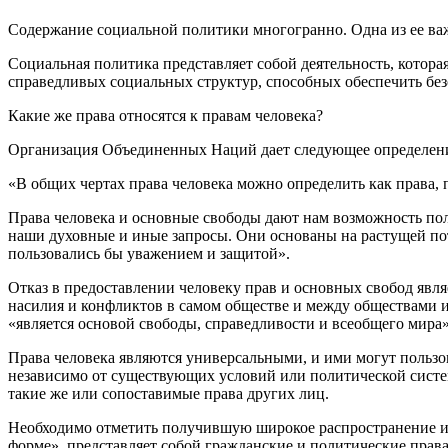
Содержание социальной политики многогранно. Одна из ее в
Социальная политика представляет собой деятельность, которая
справедливых социальных структур, способных обеспечить без
Какие же права относятся к правам человека?
Организация Объединенных Наций дает следующее определени
«В общих чертах права человека можно определить как права, 
Права человека и основные свободы дают нам возможность полн
наши духовные и иные запросы. Они основаны на растущей пот
пользовались бы уважением и защитой».
Отказ в предоставлении человеку прав и основных свобод являе
насилия и конфликтов в самом обществе и между обществами и
«является основой свободы, справедливости и всеобщего мира»
Права человека являются универсальными, и ими могут пользо
независимо от существующих условий или политической систем
такие же или сопоставимые права других лиц.
Необходимо отметить получившую широкое распространение ид
форме», представляет собой гражданские и политические права