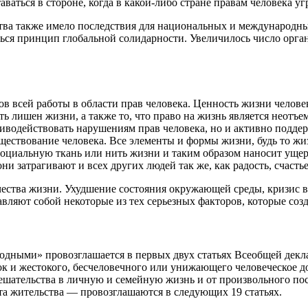
аться в стороне, когда в какой-либо стране правам человека уг
тва также имело последствия для национальных и международны
ться принцип глобальной солидарности. Увеличилось число орга
ов всей работы в области прав человека. Ценность жизни челов
ыть лишен жизни, а также то, что право на жизнь является нео
водействовать нарушениям прав человека, но и активно поддер
ествование человека. Все элементы и формы жизни, будь то жи
оциальную ткань или нить жизни и таким образом наносит ущерб
они затрагивают и всех других людей так же, как радость, счастье
ества жизни. Ухудшение состояния окружающей среды, кризис в 
вляют собой некоторые из тех серьезных факторов, которые соз
одными» провозглашается в первых двух статьях Всеобщей декла
ток и жестокого, бесчеловечного или унижающего человеческое д
вмешательства в личную и семейную жизнь и от произвольного по
та жительства — провозглашаются в следующих 19 статьях.