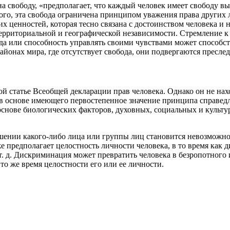
 свободу, «предполагает, что каждый человек имеет свободу выб
о, эта свобода ограничена принципом уважения права других ли
их ценностей, которая тесно связана с достоинством человека 
территориальной и географической независимости. Стремление к
бода или способность управлять своими чувствами может способ
 районах мира, где отсутствует свобода, они подвергаются пресл
й статье Всеобщей декларации прав человека. Однако он не на
в основе имеющего первостепенное значение принципа справедли
основе биологических факторов, духовных, социальных и культу
шении какого-либо лица или группы лиц становится невозможн
е предполагает целостность личности человека, в то время как 
и т. д. Дискриминация может превратить человека в безропотного
то же время целостности его или ее личности.