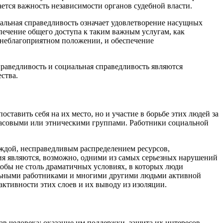
ется важность независимости органов судебной власти.
альная справедливость означает удовлетворение насущных
спечение общего доступа к таким важным услугам, как
в неблагоприятном положении, и обеспечение
праведливость и социальная справедливость являются
ства.
ставить себя на их место, но и участие в борьбе этих людей за
расовыми или этническими группами. Работники социальной
уждой, несправедливым распределением ресурсов,
ния являются, возможно, одними из самых серьезных нарушений
кобы не столь драматичных условиях, в которых люди
иальными работниками и многими другими людьми активной
тивности этих слоев и их выводу из изоляции.
в человека: оказание им поддержки, защита их интересов,