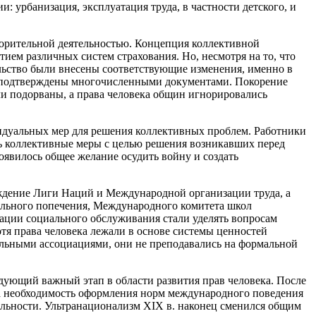
урбанизация, эксплуатация труда, в частности детского, и
ворительной деятельностью. Концепция коллективной
тием различных систем страхования. Но, несмотря на то, что
ельство были внесены соответствующие изменения, именно в
а подтверждены многочисленными документами. Покорение
и подорваны, а права человека общин игнорировались
видуальных мер для решения коллективных проблем. Работники
ть коллективные меры с целью решения возникавших перед
оявилось общее желание осудить войну и создать
еждение Лиги Наций и Международной организации труда, а
ального попечения, Международного комитета школ
ации социального обслуживания стали уделять вопросам
тя права человека лежали в основе системы ценностей
альными ассоциациями, они не преподавались на формальной
ледующий важный этап в области развития прав человека. После
а необходимость оформления норм международного поведения
ятельности. Ультранационализм XIX в. наконец сменился общим