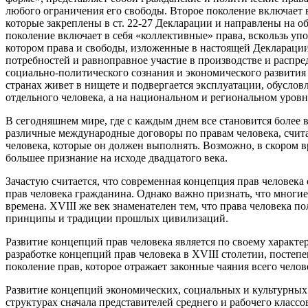
любого ограничения его свободы. Второе поколение включает 
которые закреплены в ст. 22-27 Декларации и направлены на о
поколение включает в себя «коллективные» права, вскользь уп
котором права и свободы, изложенные в настоящей Деклараци
потребностей и равноправное участие в производстве и распре
социально-политического сознания и экономического развития 
странах живет в нищете и подвергается эксплуатации, обуслов
отдельного человека, а на национальном и региональном уровн
В сегодняшнем мире, где с каждым днем все становится более 
различные международные договоры по правам человека, считает
человека, которые он должен выполнять. Возможно, в скором 
большее признание на исходе двадцатого века.
Зачастую считается, что современная концепция прав человек
прав человека гражданина. Однако важно признать, что многие
времена. XVIII же век знаменателен тем, что права человека 
принципы и традиции прошлых цивилизаций.
Развитие концепций прав человека является по своему характ
разработке концепций прав человека в XVIII столетии, постеп
поколение прав, которое отражает законные чаяния всего чело
Развитие концепций экономических, социальных и культурных
структурах сначала представителей среднего и рабочего классо