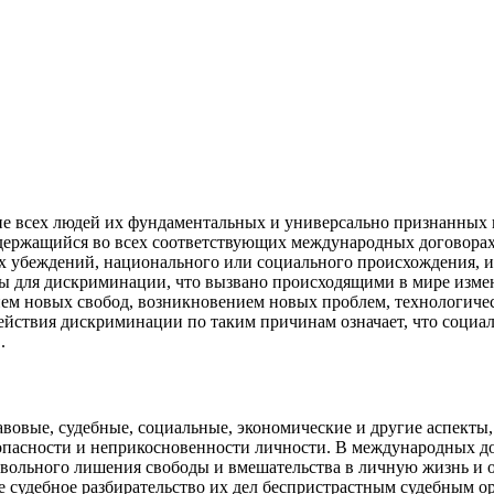
ие всех людей их фундаментальных и универсально признанных 
ржащийся во всех соответствующих международных договорах: «
ных убеждений, национального или социального происхождения,
 для дискриминации, что вызвано происходящими в мире измен
ем новых свобод, возникновением новых проблем, технологиче
йствия дискриминации по таким причинам означает, что социал
.
вовые, судебные, социальные, экономические и другие аспекты,
зопасности и неприкосновенности личности. В международных 
ольного лишения свободы и вмешательства в личную жизнь и об
е судебное разбирательство их дел беспристрастным судебным 