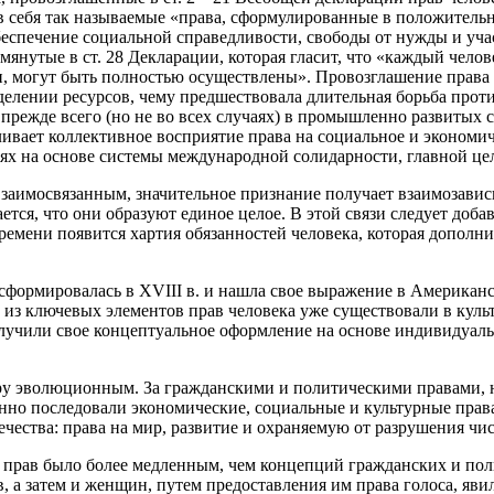
в себя так называемые «права, сформулированные в положительн
беспечение социальной справедливости, свободы от нужды и уча
омянутые в ст. 28 Декларации, которая гласит, что «каждый чел
и, могут быть полностью осуществлены». Провозглашение права
делении ресурсов, чему предшествовала длительная борьба проти
прежде всего (но не во всех случаях) в промышленно развитых с
ливает коллективное восприятие права на социальное и экономич
ях на основе системы международной солидарности, главной цел
взаимосвязанным, значительное признание получает взаимозавис
ся, что они образуют единое целое. В этой связи следует добав
времени появится хартия обязанностей человека, которая дополн
а сформировалась в XVIII в. и нашла свое выражение в Америка
 из ключевых элементов прав человека уже существовали в куль
получили свое концептуальное оформление на основе индивидуаль
еру эволюционным. За гражданскими и политическими правами, 
енно последовали экономические, социальные и культурные права
вечества: права на мир, развитие и охраняемую от разрушения ч
 прав было более медленным, чем концепций гражданских и пол
в, а затем и женщин, путем предоставления им права голоса, яви