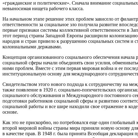
«гражданские и политические». Сначала внимание социальных 
невыносимая нищета рабочего класса.
На начальном этапе решение этих проблем зависело от филан
ответственности за социальное зло получила развитие впослед
первые признаки системы коллективной ответственности в Зап
этот период страны Западной Европы расширили колонизацию
народов и стран привело к разрушению социальных систем и 
колониальными державами.
Концепция организованного социального обеспечения начала р
социальной сферы начали объединять свои усилия, обмениват
ними проблем. Вместе с этим первая мировая война и ее после
институциональную основу для международного сотрудничеств
Свидетельством этого нового подхода к сотрудничеству на м
также появление в 1920 г. социально-попечительских органи
социального обслуживания и Международного постоянного сек
подготовки работников социальной сферы и развитию соответс
социальной работы и все шире находили свое отражение в ко
основе.
Как это не прискорбно, но потребовался еще один глобальный к
второй мировой войны страны мира приняли новую основу дл
в качестве прав. В 1948 г. была принята Всеобщая декларация