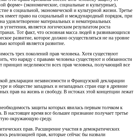
ой форме» (экономические, социальные и культурные),
стие в социальной, экономической и культурной жизни. Третье
овек имеет право на социальный и международный порядок, при
 на удовлетворение материальных и нематериальных
в угнетения, является логическим результатом роста
транах. Тот факт, что основная масса людей в развивающихся
еское развитие, которое должно осуществляться не на уровне
ью которой является развитие.
имость трех поколений прав человека. Хотя существуют
ить, что наряду с правами человека существуют и обязанности
ит принцип неделимости всех прав человека, получающий все
нской декларации независимости и Французской декларации
туре и обществе западных и незападных стран еще в древние
ных прав на жизнь и свободу. В истоках этой концепции лежат
необходимость защиты которых явилась первым толчком к
. В настоящее время все большее признание получает третье
истую окружающую среду.
итических прав. Расширение участия в демократических
лось реализацией прав, которые сейчас бы назвали