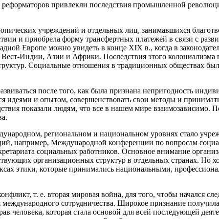
реформаторов привлекли последствия промышленной революции: 
тропических учреждений и отдельных лиц, занимавшихся благот
ствии и приобрела форму трансфертных платежей в связи с разви
адной Европе можно увидеть в конце XIX в., когда в законодат
 Вест-Индии, Азии и Африки. Последствия этого колониализм
структур. Социальные отношения в традиционных обществах был
азвиваться после того, как была признана непригодность инди
ься идеями и опытом, совершенствовать свои методы и принима
дствия показали людям, что все в нашем мире взаимозависимо. П
а.
еждународном, региональном и национальном уровнях стало учр
заций, например, Международной конференции по вопросам соци
ретариата социальных работников. Основное внимание организ
твующих организационных структур в отдельных странах. Но хо
дексах этики, которые принимались национальными, профессион
онфликт, т. е. вторая мировая война, для того, чтобы начался с
я международного сотрудничества. Широкое признание получил
 прав человека, которая стала основой для всей последующей де