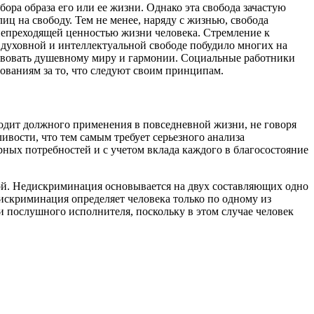
ора образа его или ее жизни. Однако эта свобода зачастую
ц на свободу. Тем не менее, наряду с жизнью, свобода
и непреходящей ценностью жизни человека. Стремление к
 духовной и интеллектуальной свободе побудило многих на
ствовать душевному миру и гармонии. Социальные работники
едованиям за то, что следуют своим принципам.
ходит должного применения в повседневной жизни, не говоря
вости, что тем самым требует серьезного анализа
рных потребностей и с учетом вклада каждого в благосостояние
ой. Недискриминация основывается на двух составляющих одно
дискриминация определяет человека только по одному из
 и послушного исполнителя, поскольку в этом случае человек