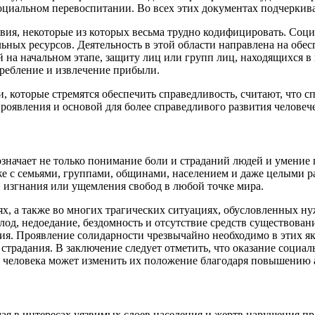
оциальном перевоспитании. Во всех этих документах подчеркива
ия, некоторые из которых весьма трудно кодифицировать. Соци
ьных ресурсов. Деятельность в этой области направлена на обе
й на начальном этапе, защиту лиц или групп лиц, находящихся 
требление и извлечение прибыли.
 которые стремятся обеспечить справедливость, считают, что с
роявления и основой для более справедливого развития человече
начает не только понимание боли и страданий людей и умение по
же с семьями, группами, общинами, населением и даже целыми 
 изгнания или ущемления свобод в любой точке мира.
х, а также во многих трагических ситуациях, обусловленных н
од, недоедание, бездомность и отсутствие средств существова
ния. Проявление солидарности чрезвычайно необходимо в этих я
 страдания. В заключение следует отметить, что оказание соц
человека может изменить их положение благодаря повышению ак
ая в интересах уязвимых слоев населения и жертв нарушения пра