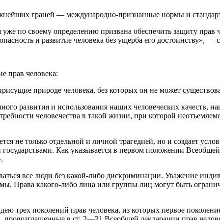
ажнейших граней — международно-признанные нормы и стандарт
 уже по своему определению призвана обеспечить защиту прав че
опасность и развитие человека без ущерба его достоинству», —
е прав человека:
присущие природе человека, без которых он не может существова
ого развития и использования наших человеческих качеств, наш
ребности человечества в такой жизни, при которой неотъемлем
тся не только отдельной и личной трагедией, но и создает усло
 государствами. Как указывается в первом положении Всеобщей 
.
ваться все люди без какой-либо дискриминации. Уважение инди
ы. Права какого-либо лица или группы лиц могут быть ограниче
ею трех поколений прав человека, из которых первое поколени
, провозглашенные в ст. 2—21 Всеобщей декларации прав челове