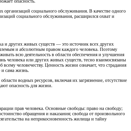
рожает опасность.
х организаций социального обслуживания. В качестве одного
низаций социального обслуживания, расширился охват и
ека и других живых существ — это источник всех других
тъемлемым и абсолютным правом каждого человека. Поэтому
живать всю деятельность в области обеспечения и улучшения
знь человека или других живых существ, тесно взаимосвязаны
 всему человечеству. Ценность жизни означает, что страдания
 и сама жизнь.
области водных ресурсов, включая их загрязнение, отсутствие
дают опасность для жизни.
рации прав человека. Основные свободы: право на свободу;
остоинство обращения и наказания; свобода от произвольного
сягательства на неприкосновенность жилища и тайну