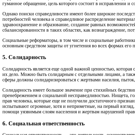
гуманное обращение, цель которого состоит в исправлении и с
Однако поиски справедливости имеют более широкие последств
потребностей человека и справедливое распределение материал
здравоохранение и образование, создание равных возможносте
сбалансированности в таких областях, как вознаграждение, по
Социальные реформаторы, в том числе и социальные работники,
основным средством защиты от угнетения во всех формах его п
5. Солидарность
Солидарность является еще одной важной ценностью, которая оз
их дело. Можно быть солидарным с отдельными лицами, а так
сферы должны солидаризироваться с жертвами насилия, пыток,
Солидарность имеет большое значение при стихийных бедствия
пренебрежением и социальной несправедливостью. Нищета, гол
прав человека, которые еще не получили достаточного призна
испытывают огромные, хотя и неприметные, на первый взгляд,
помощи уязвимым слоям населения и жертвам нарушений прав 
6. Социальная ответственность
Социальная ответственность — это деятельность, осуществляем