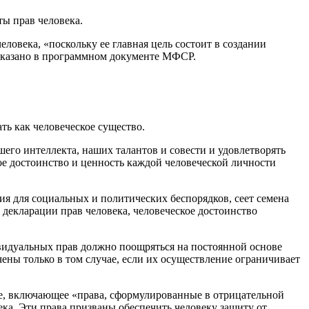
ы прав человека.
ловека, «поскольку ее главная цель состоит в создании
 сказано в программном документе МФСР.
ть как человеческое существо.
его интеллекта, наших талантов и совести и удовлетворять
ое достоинство и ценность каждой человеческой личности
вия для социальных и политических беспорядков, сеет семена
декларации прав человека, человеческое достоинство
видуальных прав должно поощряться на постоянной основе
ны только в том случае, если их осуществление ограничивает
е, включающее «права, сформулированные в отрицательной
ка. Эти права призваны обеспечить человеку защиту от