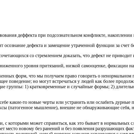
твования деффекта при подсознательном конфликте, накоплении
т осознание дефекта и замещение утраченной функции за счет б
очетающихся со стремлением доказать, что дефект не приводит 
ниженного уровня притязаний, низкой самооценке, фиксации на
женных форм, что мы получаем право говорить о ненормальном 
ящее поведение; но могут встречаться у людей как более продо
ие группы: 1) кратковременные и случайные формы; 2) длитель
в себе какие-то новые черты или устранить или ослабить дурны
плексы (патогенное мышление), внешне не обнаруживающие себя
 с которыми может справиться, как это бывает в нормальных сл
т место новому без ранений и без появления разрушающих факто
ботность родителей, новый порядок навыков усваивается с самы