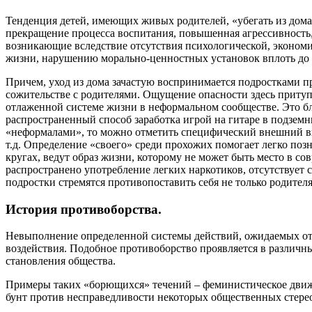
Тенденция детей, имеющих живых родителей, «убегать из дома
прекращение процесса воспитания, повышенная агрессивность,
возникающие вследствие отсутствия психологической, экономи
жизни, нарушению морально-ценностных установок вплоть до
Причем, уход из дома зачастую воспринимается подростками п
сожительстве с родителями. Ощущение опасности здесь притупл
отлаженной системе жизни в неформальном сообществе. Это бло
распространенный способ заработка игрой на гитаре в подземн
«неформалами», то можно отметить специфический внешний ви
т.д. Определение «своего» среди прохожих помогает легко поз
кругах, ведут образ жизни, которому не может быть место в 
распространено употребление легких наркотиков, отсутствует 
подростки стремятся противопоставить себя не только родител
История противоборства.
Невыполнение определенной системы действий, ожидаемых от 
воздействия. Подобное противоборство проявляется в различн
становления общества.
Примеры таких «борющихся» течений – феминистическое движ
бунт против несправедливости некоторых общественных стере