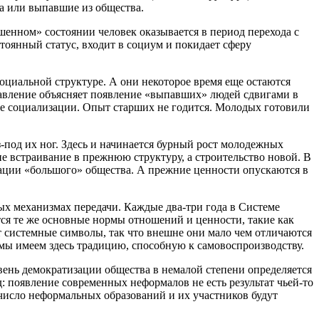
а или выпавшие из общества.
енном» состоянии человек оказывается в период перехода с
тоянный статус, входит в социум и покидает сферу
социальной структуре. А они некоторое время еще остаются
правление объясняет появление «выпавших» людей сдвигами в
ссе социализации. Опыт старших не годится. Молодых готовили
з-под их ног. Здесь и начинается бурный рост молодежных
не встраивание в прежнюю структуру, а строительство новой. В
зации «большого» общества. А прежние ценности опускаются в
ных механизмах передачи. Каждые два-три года в Системе
тся те же основные нормы отношений и ценности, такие как
т системные символы, так что внешне они мало чем отличаются
мы имеем здесь традицию, способную к самовоспроизводству.
вень демократизации общества в немалой степени определяется
 появление современных неформалов не есть результат чьей-то
 число неформальных образований и их участников будут