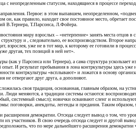
ца с неопределенным статусом, находящиеся в процессе переход
аправления. Первое: в этом выпавшем, неопределенном, «подвеш
 он, как правило, находит свое постоянное место, обретает пос
ий В.Тернера, Т.Парсонса, Л.Фойера.
востояния миру взрослых – «нетерпение» занять места отцов в 
е структуру и , следовательно, ее воспроизводством. Второе на
т, взрослея, уже не в тот мир, к которому ее готовили в проце
уже другая, тех позиций в ней нет».
ы (как у Парсонса или Тернера), а сама структура ускользает и
опыт. И результат пребывания в лона контркультуры здесь уже 
енности контркультуры «всплывают» и ложатся в основу органи
я не отвергают друг друга, а дополняют.
 сложилась своя традиция, основанная, главным образом, на уст
жи. Люди меняются, а традиции системы остаются: воспроизводя
собый, системный смысл); новички осваивают сленг и использую
мы: поговорки, анекдоты, легенды и предания. Таким образом, 
и расширения демократии. Отсюда следует вывод о том, что уро
 их участников. В свою очередь отсюда следует и другой вывод:
 предположить, что по мере дальнейшего расширения демократии