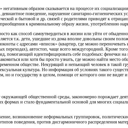
» негативным образом сказывается на процессе их социализаци
 девиантное поведение, нарушение санитарно-гигиенических ус
ческой и бытовой и др. связей с родителями приводят к отриц
 приобщения к криминальному образу жизни, употреблению нар
росто как способ самоутвердиться в жизни или уйти от обыден
яется т.к. дети, ушедшие из дома вполне довольны своим полож
кноты с адресами «вписок» (квартир, где можно переночевать и
ых переходах), автостоп, чаще всего междугородний. Кроме того
д, помогающий идентифицировать себе подобных: фенечки на ше
накомиться или хотя бы просто узнать, где можно найти место 
современном обществе. Некурящий и непьющий человек в такой г
сексуальная культура. Но информация об условиях такого сущест
ям, но и государству в целом, помощи от которого они не видят
окружающей общественной среды, закономерно порождает деяте
ых формах и стало фундаментальной основой для многих социал
ение, возникновение неформальных группировок, политические
отипов поведения, против дисгармоничного распределения мате