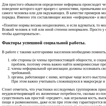
Для простого обывателя определение неформала происходит че
поведение которого идет вразрез с ценностями, привычками ил
самого человека или для окружающих. В качестве примеров мо
порядка. Именно эти составляющие жизни «неформалов» и явл
«Понятие нормы весьма неоднозначно, и если вдуматься, то м
Всякий человек в той или иной степени ненормален. Просто у
чтобы адаптироваться».
Факторы успешной социальной работы.
В работе с такими категориями населения необходимо помнить,
обе стороны (и члены противостоящей общности, и социа
проблем, поэтому очень важно найти компромиссные пр
члены неформальной организации должны осознавать сво
требований.
органы, работающие с ними, которые чаще всего выступа
При этом важно учитывать сложившуюся в макросреде и 
Стоит отметить, что участники исследуемых группировок при
неудовлетворяющей их жизненные потребности, сколько из по
существовать как простой «предмет», как игральная кость, выс
пищи и размножению, даже если при этом ему гарантируется в