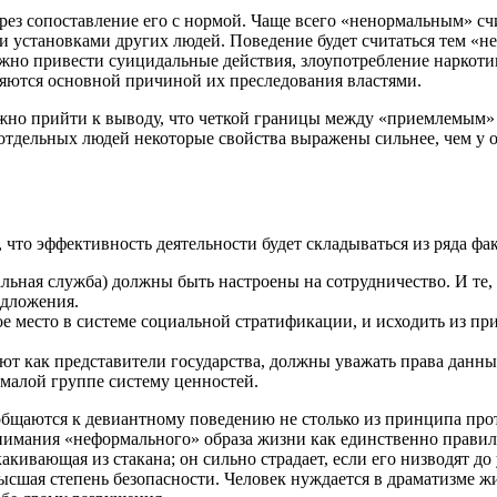
рез сопоставление его с нормой. Чаще всего «ненормальным» сч
и установками других людей. Поведение будет считаться тем «не
жно привести суицидальные действия, злоупотребление наркоти
яются основной причиной их преследования властями.
ожно прийти к выводу, что четкой границы между «приемлемым»
 отдельных людей некоторые свойства выражены сильнее, чем у 
 что эффективность деятельности будет складываться из ряда фа
льная служба) должны быть настроены на сотрудничество. И те, 
едложения.
е место в системе социальной стратификации, и исходить из п
ют как представители государства, должны уважать права данны
малой группе систему ценностей.
общаются к девиантному поведению не столько из принципа про
нимания «неформального» образа жизни как единственно правил
какивающая из стакана; он сильно страдает, если его низводят д
ысшая степень безопасности. Человек нуждается в драматизме ж