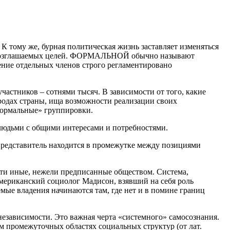
К тому же, бурная политическая жизнь заставляет изменяться
 провозглашаемых целей. ФОРМАЛЬНОЙ обычно называют
ние отдельных членов строго регламентировано
тников – сотнями тысяч. В зависимости от того, какие
родах страны, ища возможности реализации своих
еформальные» группировки.
 людьми с общими интересами и потребностями.
 представитель находится в промежутке между позициями
ости иные, нежели предписанные обществом. Система,
Американский социолог Мадисон, взявший на себя роль
мые владения начинаются там, где нет и в помине границ
езависимости. Это важная черта «системного» самосознания.
 промежуточных областях социальных структур (от лат.