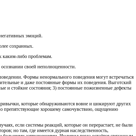
 негативных эмоций.
олее сохранных.
к каким-либо проблемам.
 осознании своей неполноценности.
поведении. Формы ненормального поведения могут встречаться
лжительные и даже постоянные формы их поведения. Выготский
ные и стойкие состояния; 3) постоянные пожизненные дефекты
е привычки, которые обнаруживаются вовне и шокируют других
, но препятствующие хорошему самочувствию, ощущению
учаях, если системы реакций, которые он перерастает, не были
ров; но там, где имеется дурная наследственность,
ми большими затруднениями. Индивид тогда остаётся связанным