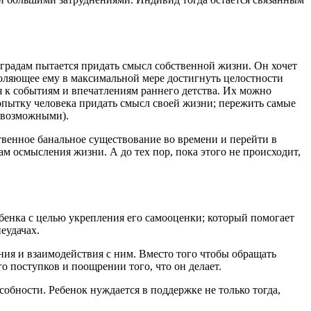
реградам пытается придать смысл собственной жизни. Он хочет
воляющее ему в максимальной мере достигнуть целостности
я к событиям и впечатлениям раннего детства. Их можно
 попытку человека придать смысл своей жизни; пережить самые
т возможными).
твенное банальное существование во времени и перейти в
м осмысления жизни. А до тех пор, пока этого не происходит,
бенка с целью укрепления его самооценки; который помогает
еудачах.
ния и взаимодействия с ним. Вместо того чтобы обращать
о поступков и поощрении того, что он делает.
собности. Ребенок нуждается в поддержке не только тогда,