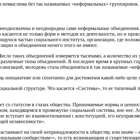
ва немыслима без так называемых «неформальных» группировок.
к неоднозначны и неоднородны сами неформальные объединения. 
ую касаются не только форм и методов их деятельности, но и
щуюся частью социального института, организации, где положе
ации и объединения ничего этого не имеют.
аких объединений измеряется тысячами, а количество их учас
 различные типы объединений. В последнее время в крупных го
организаций, молодежь стала объединяться в так называемые «н
удь инициативе или спонтанно для достижения какой-либо цели
социальной структуре. Что касается «Системы», то ее типичный
дает со статусом в глазах общества. Принимаемые нормы и ценн
твом, находящемся в промежутке социальной системы, вне нее. 
не вступает во взаимоотношения с конституцией, его неуправляе
ящей независимости».
стаивают на своей непринадлежности к обществу, или иначе – н
минальным сообществам»», то есть возникающим и существующим