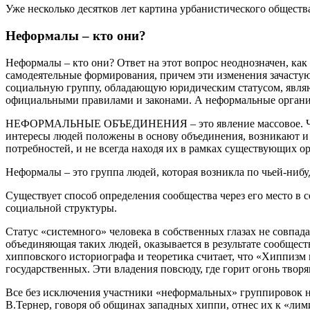
Уже несколько десятков лет картина урбанистического общест
Неформалы – кто они?
Неформалы – кто они? Ответ на этот вопрос неоднозначен, ка
самодеятельные формирования, причем эти изменения зачаст
социальную группу, обладающую юридическим статусом, являю
официальными правилами и законами. А неформальные организ
НЕФОРМАЛЬНЫЕ ОБЪЕДИНЕНИЯ – это явление массовое. Число т
интересы людей положены в основу объединения, возникают и
потребностей, и не всегда находя их в рамках существующих 
Неформалы – это группа людей, которая возникла по чьей-ниб
Существует способ определения сообщества через его место в 
социальной структуры.
Статус «системного» человека в собственных глазах не совпа
объединяющая таких людей, оказывается в результате сообщес
хипповского историографа и теоретика считает, что «Хиппизм 
государственных. Эти владения повсюду, где горит огонь твор
Все без исключения участники «неформальных» группировок на
В.Тернер, говоря об общинах западных хиппи, отнес их к «ли