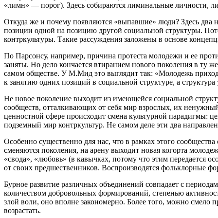
«лимн» — порог). Здесь собираются лиминальные личности, ли
Откуда же и почему появляются «выпавшие» люди? Здесь два н
позиции одной на позицию другой социальной структуры. Потом
контркультуры. Такие рассуждения заложены в основе концепц
По Парсонсу, например, причина протеста молодежи и ее проти
заняты. Но дело кончается втиранием нового поколения в ту ж
самом обществе. У М.Мид это выглядит так: «Молодежь приходи
к занятию одних позиций в социальной структуре, а структура 
Не новое поколение выходит из имеющейся социальной структур
сообществ, отталкивающих от себя мир взрослых, их ненужный 
ценностной сфере происходит смена культурной парадигмы: ц
подземный мир контркультур. Не самом деле эти два направлени
Особенно существенно для нас, что в рамках этого сообщества
сменяются поколения, на арену выходит новая когорта молоде
«свода», «любовь» (в кавычках, потому что этим передается о
от своих предшественников. Воспроизводятся фольклорные фор
Бурное развитие различных объединений совпадает с периодам
количеством добровольных формирований, степенью активности
злой воли, оно вполне закономерно. Более того, можно смело
возрастать.