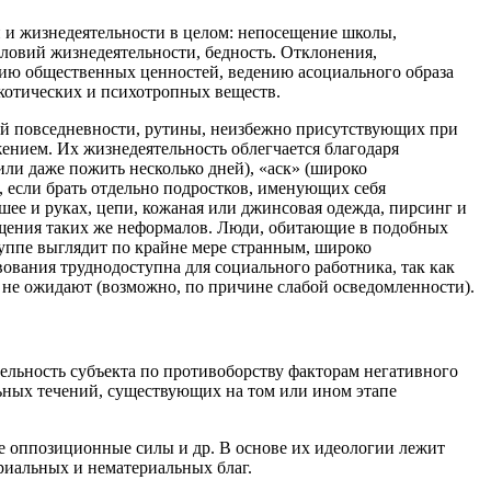
и и жизнедеятельности в целом: непосещение школы,
ловий жизнедеятельности, бедность. Отклонения,
анию общественных ценностей, ведению асоциального образа
котических и психотропных веществ.
ной повседневности, рутины, неизбежно присутствующих при
ением. Их жизнедеятельность облегчается благодаря
ли даже пожить несколько дней), «аск» (широко
, если брать отдельно подростков, именующих себя
е и руках, цепи, кожаная или джинсовая одежда, пирсинг и
общения таких же неформалов. Люди, обитающие в подобных
руппе выглядит по крайне мере странным, широко
вования труднодоступна для социального работника, так как
 и не ожидают (возможно, по причине слабой осведомленности).
льность субъекта по противоборству факторам негативного
ьных течений, существующих на том или ином этапе
 оппозиционные силы и др. В основе их идеологии лежит
риальных и нематериальных благ.