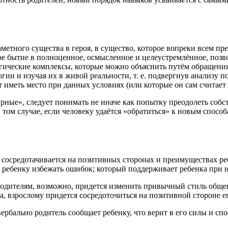
аметного существа в героя, в существо, которое вопреки всем п
ное бытие в полноценное, осмысленное и целеустремлённое, поз
логические комплексы, которые можно объяснить путём обращени
огии и изучая их в живой реальности, т. е. подвергнув анализу
т иметь место при данных условиях (или которые он сам считае
урные», следует понимать не иначе как попытку преодолеть собс
ом случае, если человеку удаётся «обратиться» к новым способа
 сосредотачивается на позитивных сторонах и преимуществах ре
т ребенку избежать ошибок; который поддерживает ребенка при н
 родителям, возможно, придется изменить привычный стиль обще
, взрослому придется сосредоточиться на позитивной стороне ег
вербально родитель сообщает ребенку, что верит в его силы и спо