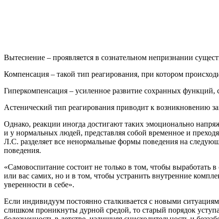
Вытеснение – проявляется в сознательном непризнании сущес
Компенсация – такой тип реагирования, при котором происходи
Гиперкомпенсация – усиленное развитие сохранных функций, с
Астенический тип реагирования приводит к возникновению за
Однако, реакции иногда достигают таких эмоционально напря
и у нормальных людей, представляя собой временное и преход
Л.С. разделяет все ненормальные формы поведения на следующ
поведения.
«Самовоспитание состоит не только в том, чтобы выработать 
или вас самих, но и в том, чтобы устранить внутренние ком
уверенности в себе».
Если индивидуум постоянно сталкивается с новыми ситуациями,
слишком проникнуты дурной средой, то старый порядок уступае
болезненность в детстве, излишняя снисходительность и безза