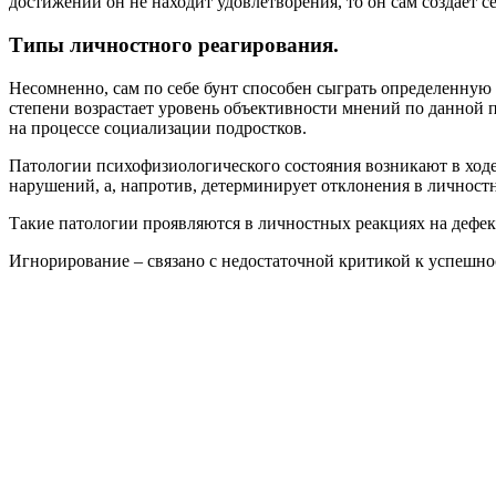
достижений он не находит удовлетворения, то он сам создаёт с
Типы личностного реагирования.
Несомненно, сам по себе бунт способен сыграть определенную
степени возрастает уровень объективности мнений по данной п
на процессе социализации подростков.
Патологии психофизиологического состояния возникают в ходе
нарушений, а, напротив, детерминирует отклонения в личност
Такие патологии проявляются в личностных реакциях на дефе
Игнорирование – связано с недостаточной критикой к успешнос