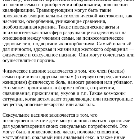
из членов семьи в приобретении образования, повышении
квалификации. Травмирующими могут быть такие
проявления эмоционально-психологической жестокости, как
насмешки, оскорбления, унижающие сравнения,
необоснованная критика. Такие поведенческие акты и
психологическая атмосфера разрушающе воздействуют на
отношения между членами семьи, на психосоматическое
здоровье лиц, подвергаемых оскорблениям. Самый опасный
для личности, здоровья и жизни вид жестокого обращения —
физическое и сексуальное насилие. Они могут сочетаться или
осуществляться порознь.
Физическое насилие заключается в том, что член (члены)
семьи причиняют другим членам (в первую очередь детям и
женщинам) физическую боль, наносят ранения или убивают.
Это может происходить в форме побоев, сотрясения,
сдавливания, прижигания, укусов и т.п. Также возможны
ситуации, когда детям дают отравляющие или психотропные
вещества, опасные лекарства или алкоголь.
Сексуальное насилие заключается в том, что
несовершеннолетние дети могут использоваться взрослыми
для удовлетворения своих сексуальных потребностей. Это
могут быть прикосновения, ласки, половые сношения,
мастурбация, оральный или анальный секс, а также иные