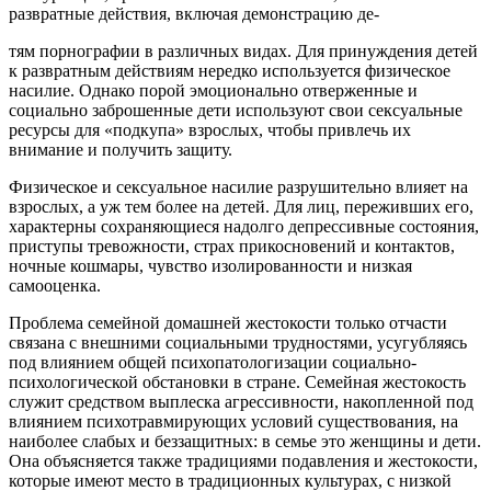
развратные действия, включая демонстрацию де-
тям порнографии в различных видах. Для принуждения детей
к развратным действиям нередко используется физическое
насилие. Однако порой эмоционально отверженные и
социально заброшенные дети используют свои сексуальные
ресурсы для «подкупа» взрослых, чтобы привлечь их
внимание и получить защиту.
Физическое и сексуальное насилие разрушительно влияет на
взрослых, а уж тем более на детей. Для лиц, переживших его,
характерны сохраняющиеся надолго депрессивные состояния,
приступы тревожности, страх прикосновений и контактов,
ночные кошмары, чувство изолированности и низкая
самооценка.
Проблема семейной домашней жестокости только отчасти
связана с внешними социальными трудностями, усугубляясь
под влиянием общей психопатологизации социально-
психологической обстановки в стране. Семейная жестокость
служит средством выплеска агрессивности, накопленной под
влиянием психотравмирующих условий существования, на
наиболее слабых и беззащитных: в семье это женщины и дети.
Она объясняется также традициями подавления и жестокости,
которые имеют место в традиционных культурах, с низкой