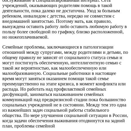
обслуживание в специализированный интернат. Сеть
учреждений, оказывающих родителям помощь в такой
деятельности, пока далеко не достаточна. Уход за больным
ребенком, инвалидом с детства, нередко не совместим с
внедомашней занятостью. Поэтому мать, как правило,
вынуждена оставить работу либо оставить любимую работу в
пользу более свободной по графику, близко расположенной,
но нижеоплачиваемой.
Семейные проблемы, заключающиеся в патологизации
отношений между супругами, между родителями и детьми, по
общему правилу не зависят от социального статуса семьи и
могут постигнуть обеспеченную, интеллигентную семью с
такой же вероятностью, как малообеспеченную или
малообразованную. Социальные работники в настоящее
время могут заняться оказанием помощи такой семье
преимущественно на этапе кризиса, в момент конфликта или
распада. Но работать над профилактикой семейных
дисфункций, заниматься налаживанием семейных
коммуникаций над предкризисной стадии пока большинство
социальных учреждений не в состоянии. Между тем это одна
из важнейших задач социальной работы стабильного
общества. По мере улучшения социальной ситуации в России,
когда задачи обеспечения выживания отодвинутся на задний
план, проблемы семейной