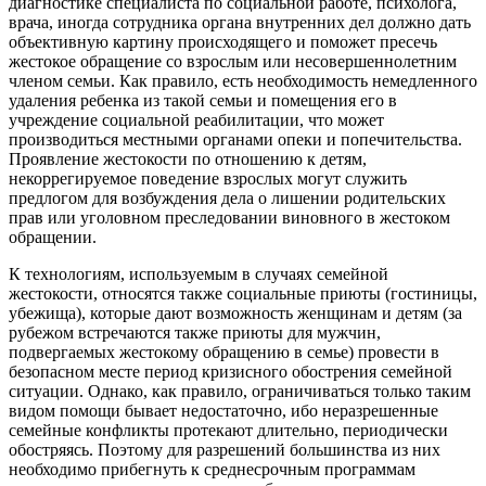
диагностике специалиста по социальной работе, психолога,
врача, иногда сотрудника органа внутренних дел должно дать
объективную картину происходящего и поможет пресечь
жестокое обращение со взрослым или несовершеннолетним
членом семьи. Как правило, есть необходимость немедленного
удаления ребенка из такой семьи и помещения его в
учреждение социальной реабилитации, что может
производиться местными органами опеки и попечительства.
Проявление жестокости по отношению к детям,
некоррегируемое поведение взрослых могут служить
предлогом для возбуждения дела о лишении родительских
прав или уголовном преследовании виновного в жестоком
обращении.
К технологиям, используемым в случаях семейной
жестокости, относятся также социальные приюты (гостиницы,
убежища), которые дают возможность женщинам и детям (за
рубежом встречаются также приюты для мужчин,
подвергаемых жестокому обращению в семье) провести в
безопасном месте период кризисного обострения семейной
ситуации. Однако, как правило, ограничиваться только таким
видом помощи бывает недостаточно, ибо неразрешенные
семейные конфликты протекают длительно, периодически
обостряясь. Поэтому для разрешений большинства из них
необходимо прибегнуть к среднесрочным программам