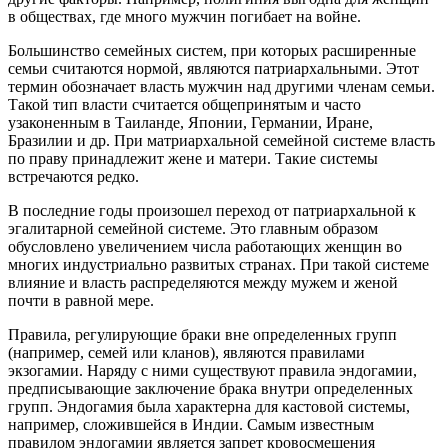
в обществах, где много мужчин погибает на войне.
Большинство семейных систем, при которых расширенные
семьи считаются нормой, являются патриархальными. Этот
термин обозначает власть мужчин над другими членам семьи.
Такой тип власти считается общепринятым и часто
узаконенным в Таиланде, Японии, Германии, Иране,
Бразилии и др. При матриархальной семейной системе власть
по праву принадлежит жене и матери. Такие системы
встречаются редко.
В последние годы произошел переход от патриархальной к
эгалитарной семейной системе. Это главным образом
обусловлено увеличением числа работающих женщин во
многих индустриально развитых странах. При такой системе
влияние и власть распределяются между мужем и женой
почти в равной мере.
Правила, регулирующие браки вне определенных групп
(например, семей или кланов), являются правилами
экзогамии. Наряду с ними существуют правила эндогамии,
предписывающие заключение брака внутри определенных
групп. Эндогамия была характерна для кастовой системы,
например, сложившейся в Индии. Самым известным
правилом эндогамии является запрет кровосмешения