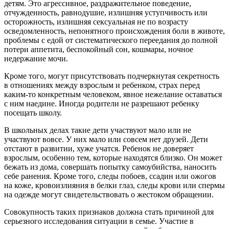
детям. Это агрессивное, раздражительное поведение,
отчужденность, равнодушие, излишняя уступчивость или
осторожность, излишняя сексуальная не по возрасту
осведомленность, непонятного происхождения боли в животе,
проблемы с едой от систематического переедания до полной
потери аппетита, беспокойный сон, кошмары, ночное
недержание мочи.
Кроме того, могут присутствовать подчеркнутая секретность
в отношениях между взрослым и ребенком, страх перед
каким-то конкретным человеком, явное нежелание оставаться
с ним наедине. Иногда родители не разрешают ребенку
посещать школу.
В школьных делах такие дети участвуют мало или не
участвуют вовсе. У них мало или совсем нет друзей. Дети
отстают в развитии, хуже учатся. Ребенок не доверяет
взрослым, особенно тем, которые находятся близко. Он может
бежать из дома, совершать попытку самоубийства, наносить
себе ранения. Кроме того, следы побоев, ссадин или ожогов
на коже, кровоизлияния в белки глаз, следы крови или спермы
на одежде могут свидетельствовать о жестоком обращении.
Совокупность таких признаков должна стать причиной для
серьезного исследования ситуации в семье. Участие в