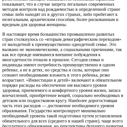
показывает, что в случае запрета легальных современных
методов контроля над рождаемостью в определенной стране
семьи либо находят их в других странах, либо прибегают к
нелегальным, архаическим способам, более рискованным и
вредным для здоровья женщины.
В настоящее время большинство промышленно развитых
стран столкнулось со «вторым демографическим переходом»
от малодетной к преимущественно однодетной семье. Это
вызвано не экономическими, а социальными причинами, так
как все прежде имевшиеся внешние побуждения к
многодетности отошли в прошлое. Сегодня семьи и
индивиды имеют потребность преимущественно в одном
ребенке, а не в детях, но средства и силы, которые они
сознают необходимыми вложить в этого ребенка, резко
возрастают. «Инвестиции в детей» включают в обязательном
порядке расходы на обеспечение им высокого уровня
здоровья, приемлемого и комфортного уровня жизни, запаса
впечатлений, приобретение вещей, социально необходимых в
детском или подростковом кругу. Наиболее дорогостоящая
часть этих расходов — достижение необходимого уровня
образования. Государство контролирует минимально
необходимый уровень такой подготовки путем установления
обязательного для всех (среднего в нашей стране), чаще всего
бесплатного образования, но перспективы будущего развития,