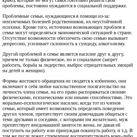
краю), которые не могут самостоятельно решить свои
проблемы, постоянно нуждаются в социальной поддержке.
Проблемные семьи, нуждающиеся в помощи из-за:
неизлечимых болезней родственников, их неустойчивой
психики. Кроме того, источники возникающих проблем в
семье могут определяться экономической ситуацией в стране.
Отсутствие возможности обеспечить свою семью вызывает
депрессию, усиливает склонность к суициду, алкоголизму.
Другой проблемой в семье является насилие друг к другу,
причем не только физическое, но и социальное (запрет
работать, борьба за лидерство, выброс отрицательных эмоций
на детей и женщин).
Формы жестокого обращения не сводятся к избиению, они
включают в себя любое насильственное посягательство на
личность члена семьи, на его право распоряжаться своими
физическими, психическими или иными способностями. Это
морально-психологическое насилие, когда тот из членов
семьи, который имеет возможность определять поведение
других членов, препятствует своим домочадцам общаться с
теми друзьями и соседями, с которыми им желательно, муж
препятствует внедомашней занятости жены, не давая ей
поступить на работу или принуждая покинуть работу, и т.д. В
том же русле лежит стремление воспрепятствовать кому-либо