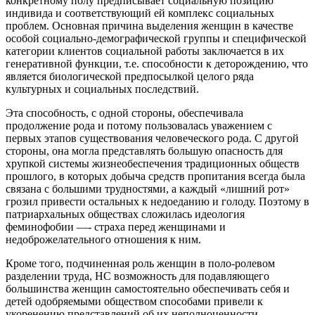
конкретному полу предписывает социальную позицию
индивида и соответствующий ей комплекс социальных
проблем. Основная причина выделения женщин в качестве
особой социально-демографической группы и специфической
категории клиентов социальной работы заключается в их
генеративной функции, т.е. способности к деторождению, что
является биологической предпосылкой целого ряда
культурных и социальных последствий.
Эта способность, с одной стороны, обеспечивала
продолжение рода и потому пользовалась уважением с
первых этапов существования человеческого рода. С другой
стороны, она могла представлять большую опасность для
хрупкой системы жизнеобеспечения традиционных обществ
прошлого, в которых добыча средств пропитания всегда была
связана с большими трудностями, а каждый «лишний рот»
грозил привести остальных к недоеданию и голоду. Поэтому в
патриархальных обществах сложилась идеология
феминофобии —- страха перед женщинами и
недоброжелательного отношения к ним.
Кроме того, подчиненная роль женщин в поло-ролевом
разделении труда, НС возможность для подавляющего
большинства женщин самостоятельно обеспечивать себя и
детей одобряемыми обществом способами привели к
укоренению представлений об их неполноценности,