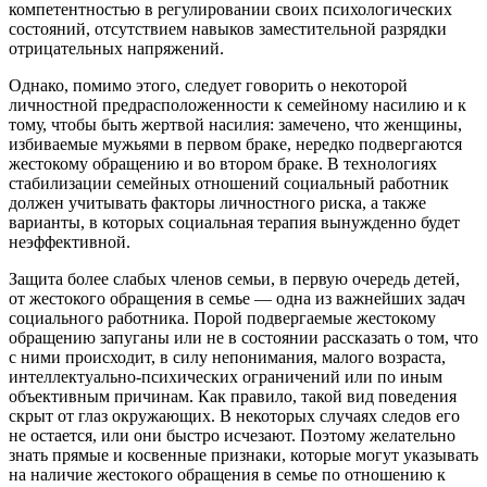
компетентностью в регулировании своих психологических
состояний, отсутствием навыков заместительной разрядки
отрицательных напряжений.
Однако, помимо этого, следует говорить о некоторой
личностной предрасположенности к семейному насилию и к
тому, чтобы быть жертвой насилия: замечено, что женщины,
избиваемые мужьями в первом браке, нередко подвергаются
жестокому обращению и во втором браке. В технологиях
стабилизации семейных отношений социальный работник
должен учитывать факторы личностного риска, а также
варианты, в которых социальная терапия вынужденно будет
неэффективной.
Защита более слабых членов семьи, в первую очередь детей,
от жестокого обращения в семье — одна из важнейших задач
социального работника. Порой подвергаемые жестокому
обращению запуганы или не в состоянии рассказать о том, что
с ними происходит, в силу непонимания, малого возраста,
интеллектуально-психических ограничений или по иным
объективным причинам. Как правило, такой вид поведения
скрыт от глаз окружающих. В некоторых случаях следов его
не остается, или они быстро исчезают. Поэтому желательно
знать прямые и косвенные признаки, которые могут указывать
на наличие жестокого обращения в семье по отношению к