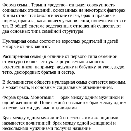
Форма семьи. Термин «родство» означает совокупность
социальных отношений, основанных на некоторых факторах.
К ним относятся биологические связи, брак и правовые
нормы, правила, касающиеся усыновления, попечительства и
т.п. В общей системе родственных отношений существуют
два основных типа семейной структуры.
Нуклеарная семья состоит из взрослых родителей и детей,
которые от них зависят.
Расширенная семья (в отличие от первого типа семейной
структуры) включает нуклеарную семью и многих
родственников, например, дедушку и бабушку, внуков, дядю,
тетю, двоюродных братьев и сестер.
В большинстве обществ нуклеарная семья считается важным,
а может быть, и основным социальным объединением.
Форма брака. Моногамия — брак между одним мужчиной и
одной женщиной. Полигамией называется брак между одним
и несколькими другими индивидами.
Брак между одним мужчиной и несколькими женщинами
называется полигинией; брак между одной женщиной и
несколькими мужчинами получил название