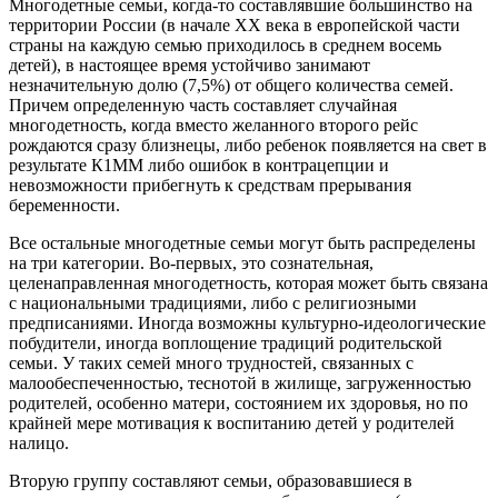
Многодетные семьи, когда-то составлявшие большинство на
территории России (в начале XX века в европейской части
страны на каждую семью приходилось в среднем восемь
детей), в настоящее время устойчиво занимают
незначительную долю (7,5%) от общего количества семей.
Причем определенную часть составляет случайная
многодетность, когда вместо желанного второго рейс
рождаются сразу близнецы, либо ребенок появляется на свет в
результате К1ММ либо ошибок в контрацепции и
невозможности прибегнуть к средствам прерывания
беременности.
Все остальные многодетные семьи могут быть распределены
на три категории. Во-первых, это сознательная,
целенаправленная многодетность, которая может быть связана
с национальными традициями, либо с религиозными
предписаниями. Иногда возможны культурно-идеологические
побудители, иногда воплощение традиций родительской
семьи. У таких семей много трудностей, связанных с
малообеспеченностью, теснотой в жилище, загруженностью
родителей, особенно матери, состоянием их здоровья, но по
крайней мере мотивация к воспитанию детей у родителей
налицо.
Вторую группу составляют семьи, образовавшиеся в