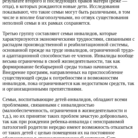
результате второго и последующих браков матери (реже —
отца), в которых рождаются новые дети. Исследования
показывают, что такие семьи могут быть различными, в том
числе и вполне благополучными, но отзвук существования
неполной семьи в их рамках сохраняется.
Третью группу составляют семьи инвалидов, которые
характеризуются экономическими трудностями, связанными с
распадом производственной и реабилитационной системы,
основанной прежде на труде инвалидов, ограниченной трудо-
и адаптационной способностью ее членов. Инвалиды вообще
весьма ограничены в своей жизнедеятельности, так как
формирование безбарьерной среды только начинается.
Внедрение программ, направленных на приспособление
существующей среды к потребностям и возможностям
инвалидов, пока ограничивается как недостатком средств, так
и организационными препятствиями.
Семьи, воспитывающие детей-инвалидов, обладают всеми
проблемами, связанными с инвалидностью
(малообеспеченность, ограничения в жизнедеятельности и
т.д.), но их принятие таких проблем зачастую добровольно,
так как при рождении ребенка-инвалида с неисправимой
патологией родители нередко имеют возможность отказаться
от таких детей с целью помещения их на постоянное