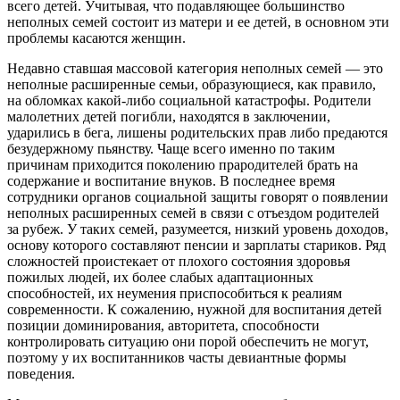
всего детей. Учитывая, что подавляющее большинство
неполных семей состоит из матери и ее детей, в основном эти
проблемы касаются женщин.
Недавно ставшая массовой категория неполных семей — это
неполные расширенные семьи, образующиеся, как правило,
на обломках какой-либо социальной катастрофы. Родители
малолетних детей погибли, находятся в заключении,
ударились в бега, лишены родительских прав либо предаются
безудержному пьянству. Чаще всего именно по таким
причинам приходится поколению прародителей брать на
содержание и воспитание внуков. В последнее время
сотрудники органов социальной защиты говорят о появлении
неполных расширенных семей в связи с отъездом родителей
за рубеж. У таких семей, разумеется, низкий уровень доходов,
основу которого составляют пенсии и зарплаты стариков. Ряд
сложностей проистекает от плохого состояния здоровья
пожилых людей, их более слабых адаптационных
способностей, их неумения приспособиться к реалиям
современности. К сожалению, нужной для воспитания детей
позиции доминирования, авторитета, способности
контролировать ситуацию они порой обеспечить не могут,
поэтому у их воспитанников часты девиантные формы
поведения.