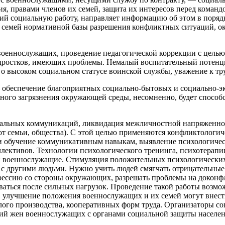
ия, правами членов их семей, защита их интересов перед кома
ий социальную работу, направляет информацию об этом в порядк
 семей нормативной базы разрешения конфликтных ситуаций, о
военнослужащих, проведение педагогической коррекции с целью
одростков, имеющих проблемы. Немалый воспитательный потенци
 о высоком социальном статусе воинской службы, уважение к тр
обеспечение благоприятных социально-бытовых и социально-э
нного загрязнения окружающей среды, несомненно, будет спос
альных коммуникаций, ликвидация межличностной напряженност
от семьи, общества). С этой целью применяются конфликтологи
ия и обучение коммуникативным навыкам, выявление психологич
ективов. Технологии психологического тренинга, психотерапии
 и военнослужащие. Стимуляция положительных психологически
 другими людьми. Нужно учить людей смягчать отрицательные ч
грессию со стороны окружающих, разрешать проблемы на докон
аться после сильных нагрузок. Проведение такой работы возмож
улучшение положения военнослужащих и их семей могут внести
ого производства, кооперативных форм труда. Организаторы со
ний жен военнослужащих с органами социальной защиты населе