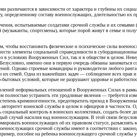
и различаются в зависимости от характера и глубины их социал
, определенному составу военнослужащих, длительностью их п
чения, испытываемые солдатами срочной службы и их семьями (м
 (музыканты, спортсмены), которые порой живут в семье и полу
м, чтобы восстановить физические и психические силы военнос
нести элементы социальной справедливости в субординационны
 в условиях Вооруженных Сил, так и в обществе в целом. Невер
. Безусловно, именно они в первую очередь обязаны заниматься
ний. Однако строевые командиры и руководители любого ранга
х семей. Одна из важнейших задач — соблюдение всех прав и 
-бытовых условий, которые не разрушают здоровье и работоспо
явлений неформальных отношений в Вооруженных Силах в рамках
м полностью устранить эти уродливые явления — требуется изм
ть степень криминогенности, предотвратить приход в Вооружен
авторитет воинской службы в целом и офицеров в частности. 
социальный контроль в воинских коллективах, создать более 
дый случай насилия над военнослужащим. В этой связи безуслов
ировать военнослужащих об их правовом статусе, разъяснять м
оеннослужащих срочной службы имеют в соответствии с законод
пример, пособие на ребенка военнослужащего срочной службы у