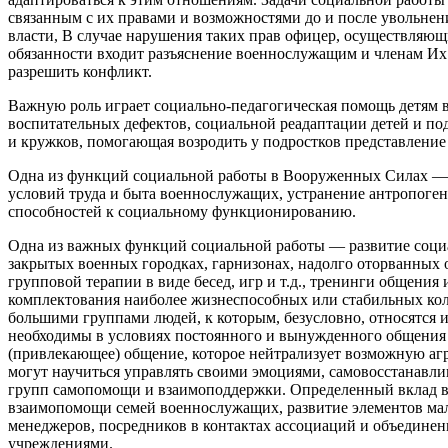
связанным с их правами и возможностями до и после увольнен
власти, В случае нарушения таких прав офицер, осуществляющ
обязанности входит разъяснение военнослужащим и членам Их
разрешить конфликт.
Важную роль играет социально-педагогическая помощь детям 
воспитательных дефектов, социальной реадаптации детей и п
и кружков, помогающая возродить у подростков представление
Одна из функций социальной работы в Вооруженных Силах — 
условий труда и быта военнослужащих, устранение антропоге
способностей к социальному функционированию.
Одна из важных функций социальной работы — развитие соци
закрытых военных городках, гарнизонах, надолго оторванных 
групповой терапии в виде бесед, игр и т.д., тренинги общен
комплектования наиболее жизнеспособных или стабильных колл
большими группами людей, к которым, безусловно, относятся
необходимы в условиях постоянного и вынужденного общения с
(привлекающее) общение, которое нейтрализует возможную а
могут научиться управлять своими эмоциями, самовосстанавлив
групп самопомощи и взаимоподдержки. Определенный вклад в 
взаимопомощи семей военнослужащих, развитие элементов мал
менеджеров, посредников в контактах ассоциаций и объедине
учреждениями.