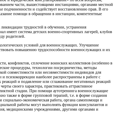
ндованием части, вышестоящими инстанциями, органами местной
е подчиненности и содействует восстановлению прав. В его
казание помощи в обращении в инстанции, компетентные
 ликвидации трудностей в обучении, устранения
ал имеет система детских военно-спортивных лагерей, клубов
уду родителей.
кологических условий для военнослужащих. Улучшение
обствовать повышению трудоспособности военнослужащих и их
и, конфликтов, сплочение воинских коллективов (особенно в
ческие процедуры, технологии посредничества, методы
еской совместимости или несовместимости индивидов для
 и психокоррекции наиболее распространены в работе с
х реакций и подавление или сглаживание негативных реакций
ерты своего характера, практиковать аттрактивное
фликтной стадии. При помощи аутотренинга военнослужащие
но также в форме групповой терапий, т.е. в форме создания
 социально-экономическая работа, органа самопомощи и
циальной работы могут выполнять функции консультантов и
ния, медицинскими учреждениями, другими органами и