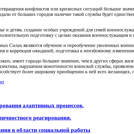
отвращения конфликтов или кризисных ситуаций большое значе
 вдали от больших городов наличие такой службы будет единст
ье и детям, создание особых учреждений для семей военнослу
ополнительную подготовку с целью оказания военнослужащим и
ных Силах являются обучение и переобучение уволенных воен
ция и коррекция ожиданий, подготовка к неизбежному изменени
жно, имеет гораздо большее значение, чем в других сферах жиз
оллектива, нарушения монотонности воинской службы, проявлен
способствует более широкому приобщению к ней всех желающих,
er
рования адаптивных процессов.
ичностного реагирования.
ания в области социальной работы