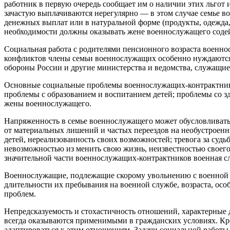
работник в первую очередь сообщает им о наличии этих льгот 
зачастую выплачиваются нерегулярно — в этом случае семье в
денежных выплат или в натуральной форме (продукты, одежда, т
необходимости должны оказывать жене военнослужащего содейс
Социальная работа с родителями пенсионного возраста военн
конфликтов члены семьи военнослужащих особенно нуждаются 
обороны России и другие министерства и ведомства, служащие
Основные социальные проблемы военнослужащих-контрактников
проблемы с образованием и воспитанием детей; проблемы со з
жены военнослужащего.
Напряженность в семье военнослужащего может обусловливать
от материальных лишений и частых переездов на необустроен
детей, нереализованность своих возможностей; тревога за суд
невозможностью из менить свою жизнь, неизвестностью своего б
значительной части военнослужащих-контрактников военная с
Военнослужащие, подлежащие скорому увольнению с военной с
длительности их пребывания на военной службе, возраста, ос
проблем.
Непредсказуемость и стохастичность отношений, характерные 
всегда оказываются применимыми в гражданских условиях. Кр
адаптироваться к этим отношениям. Задачи социальной работы