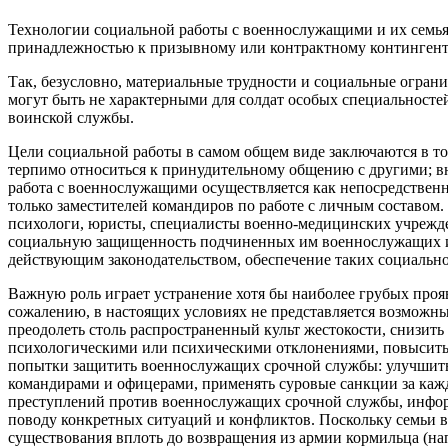
Технологии социальной работы с военнослужащими и их семьям
принадлежностью к призывному или контрактному контингенту
Так, безусловно, материальные трудности и социальные ограни
могут быть не характерными для солдат особых специальностей
воинской службы.
Цели социальной работы в самом общем виде заключаются в то
терпимо относиться к принудительному общению с другими; в
работа с военнослужащими осуществляется как непосредственно
только заместителей командиров по работе с личным составом
психологи, юристы, специалисты военно-медицинских учрежде
социальную защищенность подчиненных им военнослужащих и и
действующим законодательством, обеспечение таких социально
Важную роль играет устранение хотя бы наиболее грубых про
сожалению, в настоящих условиях не представляется возможны
преодолеть столь распространенный культ жестокости, снизи
психологическими или психическими отклонениями, повысить 
попытки защитить военнослужащих срочной службы: улучшить 
командирами и офицерами, применять суровые санкции за каж
преступлений против военнослужащих срочной службы, информ
поводу конкретных ситуаций и конфликтов. Поскольку семьи в
существования вплоть до возвращения из армии кормильца (на