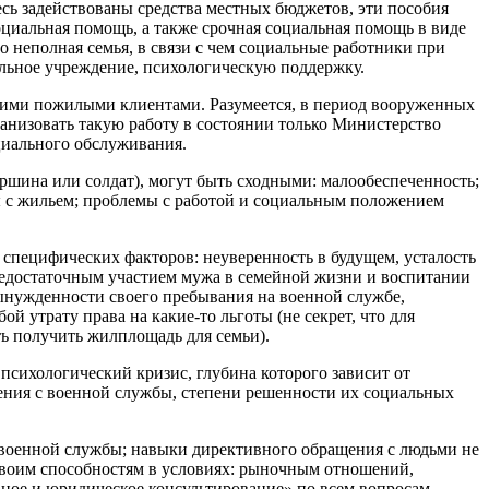
есь задействованы средства местных бюджетов, эти пособия
циальная помощь, а также срочная социальная помощь в виде
о неполная семья, в связи с чем социальные работники при
ольное учреждение, психологическую поддержку.
гими пожилыми клиентами. Разумеется, в период вооруженных
анизовать такую работу в состоянии только Министерство
циального обслуживания.
шина или солдат), могут быть сходными: малообеспеченность;
ы с жильем; проблемы с работой и социальным положением
специфических факторов: неуверенность в будущем, усталость
недостаточным участием мужа в семейной жизни и воспитании
 вынужденности своего пребывания на военной службе,
й утрату права на какие-то льготы (не секрет, что для
ь получить жилплощадь для семьи).
сихологический кризис, глубина которого зависит от
нения с военной службы, степени решенности их социальных
и военной службы; навыки директивного обращения с людьми не
своим способностям в условиях: рыночным отношений,
ное и юридическое консультирование» по всем вопросам,