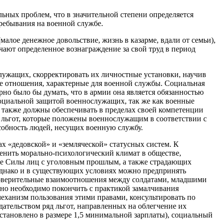
ьных проблем, что в значительной степени определяется
ребывания на военной службе.
алое денежное довольствие, жизнь в казарме, вдали от семьи),
чают определенное вознаграждение за свой труд в период
лужащих, скорректировать их личностные установки, научив
е отношения, характерные для военной службы. Социальная
но было бы думать, что в армии она является обязанностью
 социальной защитой военнослужащих, так же как военные
 также должны обеспечивать в пределах своей компетенции
льгот, которые положены военнослужащим в соответствии с
собность людей, несущих военную службу.
 «дедовской» и «земляческой» статусных систем. К
енить морально-психологический климат в обществе,
ные Силы лиц с уголовным прошлым, а также страдающих
Однако и в существующих условиях можно предпринять
доверительные взаимоотношения между солдатами, младшими
но необходимо покончить с практикой замалчивания
еханизм пользования этими правами, консультировать по
ательством ряд льгот, направленных на облегчение их
становлено в размере 1,5 минимальной зарплаты), социальный