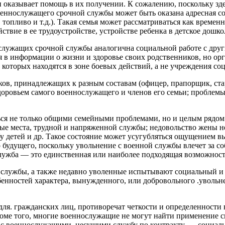
и оказывает помощь в их получении. К сожалению, поскольку зд
оеннослужащего срочной службы может быть оказана адресная со
опливо и т.д.). Такая семья может рассматриваться как временн
твие в ее трудоустройстве, устройстве ребенка в детское дошк
ослужащих срочной службы аналогична социальной работе с дру
в информации о жизни и здоровье своих родственников, но орг
 которых находятся в зоне боевых действий, а не учреждения со
, принадлежащих к разным составам (офицер, прапорщик, стар
доровьем самого военнослужащего и членов его семьи; проблем
ся не только общими семейными проблемами, но и целым рядом 
ные места, трудной и напряженной службы; недовольство жены 
ьбу детей и др. Такое состояние может усугубляться ощущением
удущего, поскольку увольнение с военной службы влечет за собо
лужба — это единственная или наиболее подходящая возможност
лужбы, а также недавно уволенные испытывают социальный и п
обенностей характера, вынужденного, или добровольного .уволь
для. гражданских лиц, противоречат четкости и определенност
оме того, многие военнослужащие не могут найти применение 
 с военнослужащими, несущими службу по контракту, — социаль