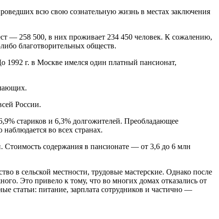
, проведших всю свою сознательную жизнь в местах заключения
т — 258 500, в них проживает 234 450 человек. К сожалению,
-либо благотворительных обществ.
о 1992 г. в Москве имелся один платный пансионат,
елающих.
всей России.
56,9% стариков и 6,3% долгожителей. Преобладающее
 наблюдается во всех странах.
 Стоимость содержания в пансионате — от 3,6 до 6 млн
ство в сельской местности, трудовые мастерские. Однако после
го. Это привело к тому, что во многих домах отказались от
ые статьи: питание, зарплата сотрудников и частично —