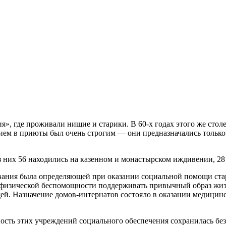
», где проживали нищие и старики. В 60-х годах этого же стол
ием в приюты был очень строгим — они предназначались только
из них 56 находились на казенном и монастырском иждивении, 2
ивания была определяющей при оказании социальной помощи ста
й физической беспомощности поддерживать привычный образ жиз
й. Назначение домов-интернатов состояло в оказании медицинс
ность этих учреждений социального обеспечения сохранилась бе