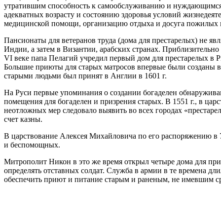
утратившим способность к самообслуживанию и нуждающимся 
адекватных возрасту и состоянию здоровья условий жизнедеят
медицинской помощи, организацию отдыха и досуга пожилых 
Пансионаты для ветеранов труда (дома для престарелых) не я
Индии, а затем в Византии, арабских странах. Приблизительно 
VI веке папа Пелагий учредил первый дом для престарелых в 
Большие приюты для старых матросов впервые были созданы в 
старыми людьми был принят в Англии в 1601 г.
На Руси первые упоминания о создании богаделен обнаружива
помещения для богаделен и призрения старых. В 1551 г., в цар
неотложных мер следовало выявить во всех городах «престарел
счет казны.
В царствование Алексея Михайловича по его распоряжению в 7
и беспомощных.
Митрополит Никон в это же время открыл четыре дома для приз
определять отставных солдат. Служба в армии в те времена дл
обеспечить приют и питание старым и раненым, не имевшим с