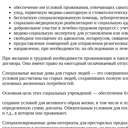
обеспечение им условий проживания, отвечающих санит
уход, первичную медико-санитарную и стоматологическ
бесплатную специализированную помощь, зубопротезную
социально-медицинскую реабилитацию и социальную ад
добровольное участие в лечебно-трудовом процессе с уче
медико-социальную экспертизу для установления или из
свободное посещение их адвокатом, нотариусом, священ
предоставление помещений для отправления религиозных
направление, при необходимости, на обследование и ле
При желании и трудовой необходимости проживающие в пансион
договора. Они имеют право на ежегодный оплачиваемый отпус
Специальные жилые дома для старых людей — это совершенно 
условия рассчитаны на старых людей, сохранивших полную ил
основных жизненных потребностей.
Основная цель этих социальных учреждений — обеспечение б
создание условий для активного образа жизни, в том числе и
определенную сумму доплаты. Обязательным условием для пос
и т.д., в котором они проживают.
Специализированные дома-интернаты для престарелых предна
нуждающихся в постоянном постороннем уходе, из числа освоб