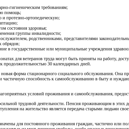
арно-гигиеническим требованиям;
ую помощь;
 и протезно-ортопедическую;
аптацию;
том состояния здоровья;
менения группы инвалидности;
нослужителем, родственниками, представителями законодательн
 обрядов;
чение в государственные или муниципальные учреждения здравоо
атах для ветеранов труда могут быть приняты на работу, досту
к продолжительностью 30 календарных дней.
новая форма стационарного социального обслуживания. Она пре
и частичную способность к самообслуживанию в быту и нуждаю
лагоприятных условий проживания и самообслуживания, предос
 посильной трудовой деятельности. Пенсия проживающим в этих 
тупления на жительство является передача старыми людьми св
значены для постоянного проживания граждан, частично или п
ождаемых из мест лишения свободы, особо опасных рецидивисто