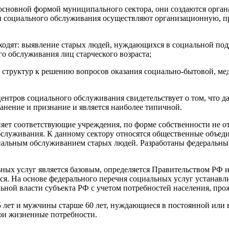
сновной формой муниципального сектора, они создаются орган
ы социального обслуживания осуществляют организационную, п
ходят: выявление старых людей, нуждающихся в социальной под
го обслуживания лиц старческого возраста;
 структур к решению вопросов оказания социально-бытовой, м
тров социального обслуживания свидетельствует о том, что да
нение и признание и является наиболее типичной.
яет соответствующие учреждения, по форме собственности не о
бслуживания. К данному сектору относятся общественные объед
оциальным обслуживанием старых людей. Разработаны федеральн
ых услуг является базовым, определяется Правительством РФ и
ся. На основе федерального перечня социальных услуг устанав
льной власти субъекта РФ с учетом потребностей населения, пр
лет и мужчины старше 60 лет, нуждающиеся в постоянной или 
вои жизненные потребности.