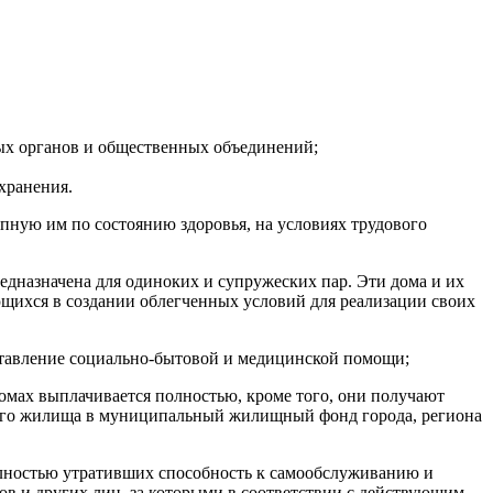
ых органов и общественных объединений;
хранения.
пную им по состоянию здоровья, на условиях трудового
дназначена для одиноких и супружеских пар. Эти дома и их
щихся в создании облегченных условий для реализации своих
тавление социально-бытовой и медицинской помощи;
домах выплачивается полностью, кроме того, они получают
оего жилища в муниципальный жилищный фонд города, региона
олностью утративших способность к самообслуживанию и
в и других лиц, за которыми в соответствии с действующим