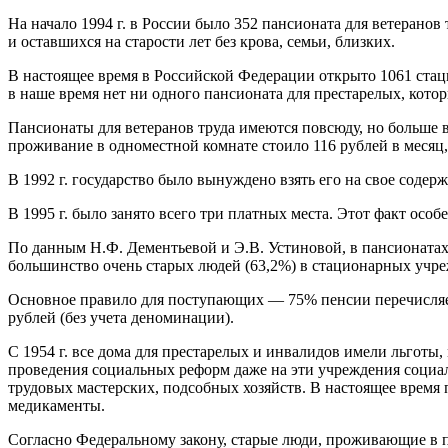
На начало 1994 г. в России было 352 пансионата для ветерано
и оставшихся на старости лет без крова, семьи, близких.
В настоящее время в Российской Федерации открыто 1061 стац
в наше время нет ни одного пансионата для престарелых, кот
Пансионаты для ветеранов труда имеются повсюду, но больше в
проживание в одноместной комнате стоило 116 рублей в месяц,
В 1992 г. государство было вынуждено взять его на свое содер
В 1995 г. было занято всего три платных места. Этот факт осо
По данным Н.Ф. Дементьевой и Э.В. Устиновой, в пансионатах
большинство очень старых людей (63,2%) в стационарных учреж
Основное правило для поступающих — 75% пенсии перечисляетс
рублей (без учета деноминации).
С 1954 г. все дома для престарелых и инвалидов имели льготы,
проведения социальных реформ даже на эти учреждения социал
трудовых мастерских, подсобных хозяйств. В настоящее время 
медикаменты.
Согласно Федеральному закону, старые люди, проживающие в па