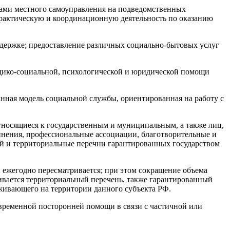
ами местного самоуправления на подведомственных
рактическую и координационную деятельность по оказанию
держке; предоставление различных социально-бытовых услуг
едико-социальной, психологической и юридической помощи
нная модель социальной службы, ориентированная на работу с
тносящиеся к государственным и муниципальным, а также лиц,
инения, профессиональные ассоциации, благотворительные и
ый и территориальные перечни гарантированных государством
 ежегодно пересматривается; при этом сокращение объема
ливается территориальный перечень, также гарантированный
оживающего на территории данного субъекта РФ.
временной посторонней помощи в связи с частичной или