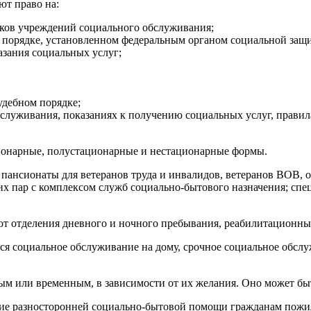
ют право на:
иков учреждений социального обслуживания;
порядке, установленном федеральным органом социальной защи
азания социальных услуг;
удебном порядке;
служивания, показаниях к получению социальных услуг, правил
ионарные, полустационарные и нестационарные формы.
пансионаты для ветеранов труда и инвалидов, ветеранов ВОВ, 
ких пар с комплексом служб социально-бытового назначения; с
 отделения дневного и ночного пребывания, реабилитационные
я социальное обслуживание на дому, срочное социальное обслу
м или временным, в зависимости от их желания. Оно может бы
ие разносторонней социально-бытовой помощи гражданам пожило