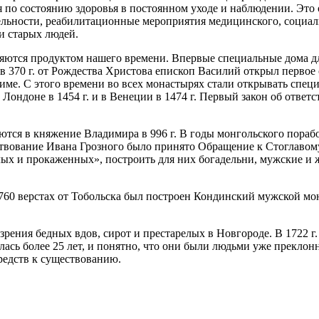
по состоянию здоровья в постоянном уходе и наблюдении. Это
ельности, реабилитационные мероприятия медицинского, социаль
и старых людей.
вляются продуктом нашего времени. Впервые специальные дома дл
в 370 г. от Рождества Христова епископ Василий открыл первое 
Риме. С этого времени во всех монастырях стали открывать спе
Лондоне в 1454 г. и в Венеции в 1474 г. Первый закон об отв
ются в княжение Владимира в 996 г. В годы монгольского пора
ствование Ивана Грозного было принято Обращение к Стоглавому 
ых и прокаженных», построить для них богадельни, мужские и ж
60 верстах от Тобольска был построен Кондинский мужской мон
рения бедных вдов, сирот и престарелых в Новгороде. В 1722 г.
илась более 25 лет, и понятно, что они были людьми уже преклон
редств к существованию.