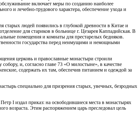
 обслуживание включает меры по созданию наиболее
ного и лечебно-трудового характера, обеспечение ухода и
я старых людей появились в глубокой древности в Китае и
отделение для стариков в больнице г. Цезарея Каппадийская. В
циальные помещения и комнаты для престарелых бедняков.
етственности государства перед неимущими и немощными
бощения церковь и православные монастыри строили
собору, и, согласно главе 73 «О милостыне», в качестве
енские, содержать их там, обеспечив питанием и одеждой за
астырь специально для призрения старых, увечных, безродных
 Петр I издал приказ: на освободившиеся места в монастырях
ного возраста. Этим распоряжением царь преследовал цель