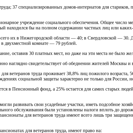
в труда; 37 специализированных домов-интернатов для стариков
ионарное учреждение социального обеспечения. Общее число мес
орый находился бы на полном содержании частных лиц или каких
сего их в Нижегородской области — 40; в Свердловской — 30. Д
 в двухместной комнате — 79 рублей.
жание, оставив 30 платных мест, но даже на эти места не было ж
бенно наглядно свидетельствует об обеднении жителей Москвы и 
 для ветеранов труда проживает 38,8% лиц пожилого возраста, 
дениях социальной защиты характерно не только для России, но
я в Пенсионный фонд, а 25% остается для самих старых людей.
 могли развивать свои усадебные участки, иметь подсобное хозяй
ьного обслуживания были установлены налоги вплоть до дорожно
пансионаты для ветеранов труда имеют всего лишь три защищенн
нсионатах для ветеранов труда, имеют право на: