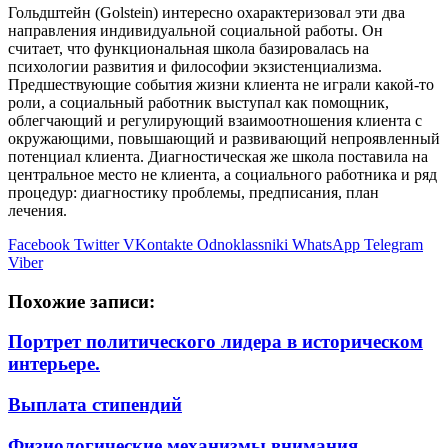
Гольдштейн (Golstein) интересно охарактеризовал эти два
направления индивидуальной социальной работы. Он
считает, что функциональная школа базировалась на
психологии развития и философии экзистенциализма.
Предшествующие события жизни клиента не играли какой-то
роли, а социальный работник выступал как помощник,
облегчающий и регулирующий взаимоотношения клиента с
окружающими, повышающий и развивающий непроявленный
потенциал клиента. Диагностическая же школа поставила на
центральное место не клиента, а социального работника и ряд
процедур: диагностику проблемы, предписания, план
лечения.
Facebook
Twitter
VKontakte
Odnoklassniki
WhatsApp
Telegram
Viber
Похожие записи:
Портрет политического лидера в историческом
интерьере.
Выплата стипендий
Физиологические механизмы внимания