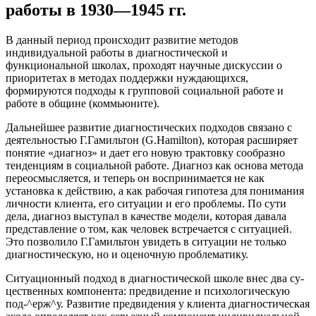
работы в 1930—1945 гг.
В данный период происходит развитие методов
индивидуальной работы в диагностической и
функциональной школах, проходят научные дискуссии о
приоритетах в методах поддержки нуждающихся,
формируются подходы к групповой социальной работе и
работе в общине (коммьюните).
Дальнейшее развитие диагностических подходов связано с
деятельностью Г.Гамильтон (G.Hamilton), которая расширяет
понятие «диагноз» и дает его новую трактовку сообразно
тенденциям в социальной работе. Диагноз как основа метода
переосмысляется, и теперь он воспринимается не как
установка к действию, а как рабочая гипотеза для понимания
личности клиента, его ситуации и его проблемы. По сути
дела, диагноз выступал в качестве модели, которая давала
представление о том, как человек встречается с ситуацией.
Это позволило Г.Гамильтон увидеть в ситуации не только
диагностическую, но и оценочную проблематику.
Ситуационный подход в диагностической школе внес два су-
цественных компонента: предвидение и психологическую
под-^ерж^у. Развитие предвидения у клиента диагностическая