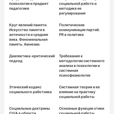
психологии и предмет
социальной работе и
педагогики
методика ее
регулирования
Круг явлений памяти.
Политические
Искусство памяти в
коммуникации партий.
античности и средние
PR в политике
века. Феноменальная
память. Амнезии.
Диалектика-критический
Требования к
подход
методологии системного
анализа в психологии и
системная
психофизиология
Этический кодекс
Системная теория и ее
социального работника
влияние на практику
социальной работы
Социальные доктрины
Основные функции этики
США в области
социальной работы