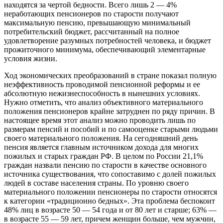
находятся за чертой бедности. Всего лишь 2 — 4%
неработающих пенсионеров по старости получают
максимальную пенсию, превышающую минимальный
потребительский бюджет, рассчитанный на полное
удовлетворение разумных потребностей человека, и бюджет
прожиточного минимума, обеспечивающий элементарные
условия жизни.
Ход экономических преобразований в стране показал полную
неэффективность проводимой пенсионной реформы и ее
абсолютную нежизнеспособность в нынешних условиях.
Нужно отметить, что анализ объективного материального
положения пенсионеров крайне затруднен по ряду причин. В
настоящее время этот анализ можно проводить лишь по
размерам пенсий и пособий и по самооценке старыми людьми
своего материального положения. На сегодняшний день
пенсия является главным источником дохода для многих
пожилых и старых граждан РФ. В целом по России 21,1%
граждан назвали пенсию по старости в качестве основного
источника существования, что сопоставимо с долей пожилых
людей в составе населения страны. По уровню своего
материального положении пенсионеры по старости относятся
к категории «традиционно бедных». Эта проблема беспокоит
48% лиц в возрасте 50 — 54 года и от 80 лет и старше; 63% —
в возрасте 55 — 59 лет, причем женщин больше, чем мужчин,