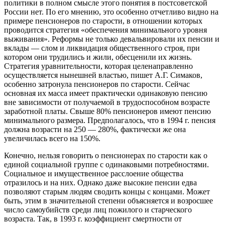
политики в полном смысле этого понятия в постсоветской
России нет. По его мнению, это особенно отчетливо видно на
примере пенсионеров по старости, в отношении которых
проводится стратегия «обеспечения минимального уровня
выживания». Реформы не только девальвировали их пенсии и
вклады — слом и ликвидация общественного строя, при
котором они трудились и жили, обесценили их жизнь.
Стратегия уравнительности, которая целенаправленно
осуществляется нынешней властью, пишет А.Г. Симаков,
особенно затронула пенсионеров по старости. Сейчас
основная их масса имеет практически одинаковую пенсию
вне зависимости от получаемой в трудоспособном возрасте
заработной платы. Свыше 80% пенсионеров имеют пенсию
минимального размера. Предполагалось, что в 1994 г. пенсия
должна возрасти на 250 — 280%, фактически же она
увеличилась всего на 150%.
Конечно, нельзя говорить о пенсионерах по старости как о
единой социальной группе с одинаковыми потребностями.
Социальное и имущественное расслоение общества
отразилось и на них. Однако даже высокие пенсии едва
позволяют старым людям сводить концы с концами. Может
быть, этим в значительной степени объясняется и возросшее
число самоубийств среди лиц пожилого и старческого
возраста. Так, в 1993 г. коэффициент смертности от