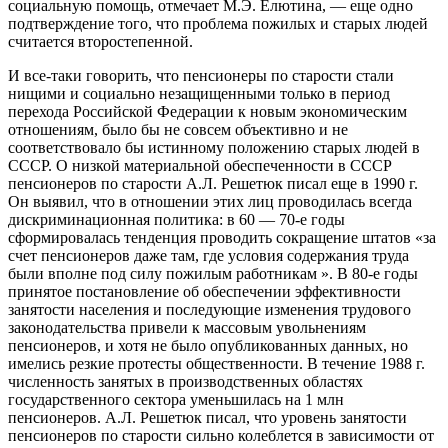
социальную помощь, отмечает М.Э. Елютина, — еще одно
подтверждение того, что проблема пожилых и старых людей
считается второстепенной.
И все-таки говорить, что пенсионеры по старости стали
нищими и социально незащищенными только в период
перехода Российской Федерации к новым экономическим
отношениям, было бы не совсем объективно и не
соответствовало бы истинному положению старых людей в
СССР. О низкой материальной обеспеченности в СССР
пенсионеров по старости А.Л. Решетюк писал еще в 1990 г.
Он выявил, что в отношении этих лиц проводилась всегда
дискриминационная политика: в 60 — 70-е годы
сформировалась тенденция проводить сокращение штатов «за
счет пенсионеров даже там, где условия содержания труда
были вполне под силу пожилым работникам ». В 80-е годы
принятое постановление об обеспечении эффективности
занятости населения и последующие изменения трудового
законодательства привели к массовым увольнениям
пенсионеров, и хотя не было опубликованных данных, но
имелись резкие протесты общественности. В течение 1988 г.
численность занятых в производственных областях
государственного сектора уменьшилась на 1 млн
пенсионеров. А.Л. Решетюк писал, что уровень занятости
пенсионеров по старости сильно колеблется в зависимости от