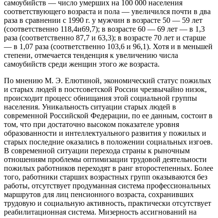
самоубийств — число умерших на 100 000 населения
соответствующего возраста и пола — увеличился почти в два
раза в сравнении с 1990 г. у мужчин в возрасте 50 — 59 лет
(соответственно 118,4и69,7); в возрасте 60 — 69 лет — в 1,3
раза (соответственно 87,7 и 63,3); в возрасте 70 лет и старше
— в 1,07 раза (соответственно 103,6 и 96,1). Хотя и в меньшей
степени, отмечается тенденция к увеличению числа
самоубийств среди женщин этого же возраста.
По мнению М. Э. Елютиной, экономический статус пожилых
и старых людей в постсоветской России чрезвычайно низок,
происходит процесс обнищания этой социальной группы
населения. Уникальность ситуации старых людей в
современной Российской Федерации, по ее данным, состоит в
том, что при достаточно высоком показателе уровня
образованности и интеллектуального развития у пожилых и
старых последние оказались в положении социальных изгоев.
В современной ситуации перехода страны к рыночным
отношениям проблемы оптимизации трудовой деятельности
пожилых работников переходят в ранг второстепенных. Более
того, работники старших возрастных групп оказываются без
работы, отсутствует продуманная система профессиональных
маршрутов для лиц пенсионного возраста, сохранивших
трудовую и социальную активность, практически отсутствует
реабилитационная система. Мизерность ассигнований на