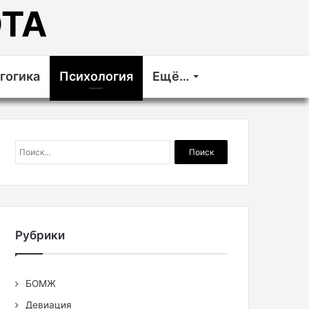
ТА
гогика
Психология
Ещё…
Найти:
Рубрики
БОМЖ
Девиация